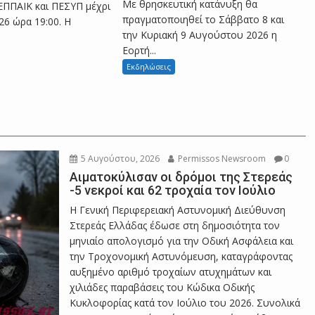
Με θρησκευτική κατάνυξη θα
ΕΠΠΑΙΚ και ΠΕΣΥΠ μέχρι
πραγματοποιηθεί το Σάββατο 8 και
26 ώρα 19:00. Η
Β
την Κυριακή 9 Αυγούστου 2026 η
Εορτή...
Εκδηλώσεις
ο
ι
5 Αυγούστου, 2026
Permissos Newsroom
0
Αιματοκύλισαν οι δρόμοι της Στερεάς
ω
-5 νεκροί και 62 τροχαία τον Ιούλιο
Η Γενική Περιφερειακή Αστυνομική Διεύθυνση
Στερεάς Ελλάδας έδωσε στη δημοσιότητα τον
τ
μηνιαίο απολογισμό για την Οδική Ασφάλεια και
την Τροχονομική Αστυνόμευση, καταγράφοντας
αυξημένο αριθμό τροχαίων ατυχημάτων και
ί
χιλιάδες παραβάσεις του Κώδικα Οδικής
Κυκλοφορίας κατά τον Ιούλιο του 2026. Συνολικά