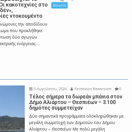
ε
Οι κακοτεχνίες στο
Βοιωτία
δέν»,
ίες ντοκουμέντο
ς
γνώμονες την αποδίδουν
λωμα που προκλήθηκε
άντωση δύο αγωγών
κτρικής ενέργειας-...
π
ε
ρ
5 Αυγούστου, 2026
Permissos Newsroom
0
Τέλος σήμερα τα δωρεάν μπάνια στον
Δήμο Αλιάρτου – Θεσπιέων – 3.100
δημότες συμμετείχαν
ι
Δύο σημαντικά προγράμματα ολοκληρώθηκαν με
μεγάλη συμμετοχή των Δημοτών του Δήμου
Αλιάρτου – Θεσπιέων Με πολύ μεγάλη