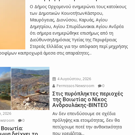
ό
Ο Δήμος Ορχομενού ενημερώνει τους κατοίκους
των Δημοτικών ΚοινοτήτωνΚάστρου,
Μαυρόγειας, Διονύσου, Καρυάς, Αγίου
Δημητρίου, Αγίου Σπυρίδωνακαι Αγίου Ανδρέα
π
ότι σήμερα ενημερώθηκε επισήμως από τη
ΔιεύθυνσηΔημόσιας Υγείας της Περιφέρειας
Στερεάς Ελλάδας για την απόφαση περί μηχρήσης
λ
οφίμων καιπροχωρά άμεσα στις απαραίτητες...
η
4 Αυγούστου, 2026
Permissos Newsroom
0
κ
Στις πυρόπληκτες περιοχές
της Βοιωτίας ο Νίκος
Ανδρουλάκης-ΒΙΝΤΕΟ
Αν δεν επενδύσουμε σε σχέδια
, 2026
τ
πρόληψης και ετοιμότητας, δεν θα
ewsroom
0
πετύχουμε ποτέ την ανθεκτικότητα
 Βοιωτία:
που χρειάζεται...
ωμα δείχνει το