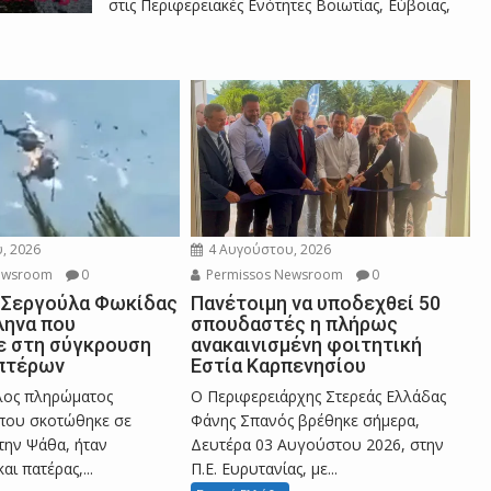
στις Περιφερειακές Ενότητες Βοιωτίας, Εύβοιας,
α
ς
ο
, 2026
4 Αυγούστου, 2026
Ν
ewsroom
0
Permissos Newsroom
0
 Σεργούλα Φωκίδας
Πανέτοιμη να υποδεχθεί 50
ληνα που
σπουδαστές η πλήρως
 στη σύγκρουση
ανακαινισμένη φοιτητική
ί
πτέρων
Εστία Καρπενησίου
έλος πληρώματος
Ο Περιφερειάρχης Στερεάς Ελλάδας
που σκοτώθηκε σε
Φάνης Σπανός βρέθηκε σήμερα,
κ
ην Ψάθα, ήταν
Δευτέρα 03 Αυγούστου 2026, στην
αι πατέρας,...
Π.Ε. Ευρυτανίας, με...