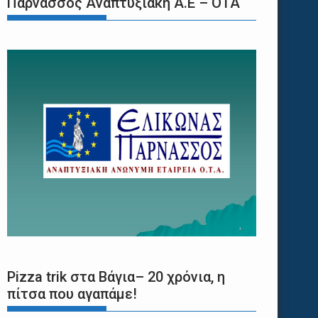
Παρνασσός Αναπτυξιακή Α.Ε – ΟΤΑ
Pizza trik στα Βάγια– 20 χρόνια, η
πίτσα που αγαπάμε!