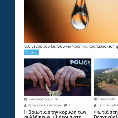
του νερού του δικτύου για πόση και προπαρασκευή τρ
Βοιωτία
5 Αυγούστου, 2026
5 Αυγούστου
Permissos Newsroom
0
Permissos N
Η Βοιωτία στην κορυφή των
Φωτιά στη
συλλήψεων: 11 άτομα στα
Βραχυκύκλ