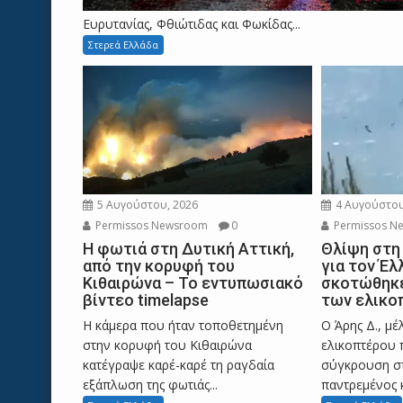
Ευρυτανίας, Φθιώτιδας και Φωκίδας...
Στερεά Ελλάδα
5 Αυγούστου, 2026
4 Αυγούστου
Permissos Newsroom
0
Permissos N
Η φωτιά στη Δυτική Αττική,
Θλίψη στη
από την κορυφή του
για τον Έλ
Κιθαιρώνα – Το εντυπωσιακό
σκοτώθηκε
βίντεο timelapse
των ελικο
Η κάμερα που ήταν τοποθετημένη
Ο Άρης Δ., μ
στην κορυφή του Κιθαιρώνα
ελικοπτέρου 
κατέγραψε καρέ-καρέ τη ραγδαία
σύγκρουση στ
εξάπλωση της φωτιάς...
παντρεμένος κ