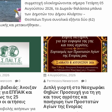
ο
συμμετοχή ολοκληρώνονται σήμερα Τετάρτη 05
Αυγούστου 2026, τα Δωρεάν θαλάσσια μπάνια
των Δημοτών του Δήμου Αλιάρτου –
χ
Θεσπιέων.Έγινα συνολικά εξήντα δύο (62)
κής και μετακινήθηκαν...
έ
ς
τ
, 2026
4 Αυγούστου, 2026
ewsroom
0
Permissos Newsroom
0
ιβαδειάς: Άνοιξαν
Διπλή γιορτή στο Νεοχωράκι
η
ς για ΕΠΠΑΙΚ και
Θηβών: Προσευχή για τη γη
ως τις 25
και τους αγρότες και
 οι αιτήσεις
πανήγυρη των Προστατών
ς
Αγίων της Ενορίας
οβολής αιτήσεων για