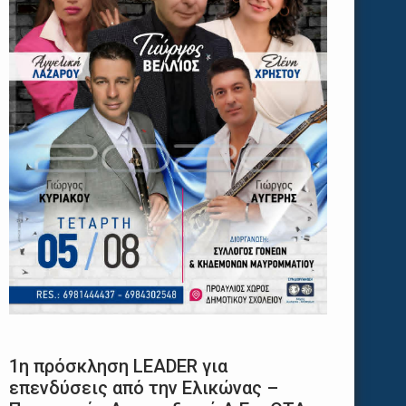
d more
1η πρόσκληση LEADER για
επενδύσεις από την Ελικώνας –