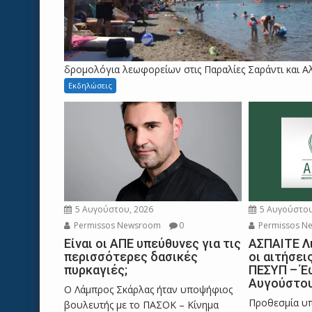
δρομολόγια λεωφορείων στις Παραλίες Σαράντι και Αλυ
Εκδηλώσεις
5 Αυγούστου, 2026
5 Αυγούστου
Permissos Newsroom
0
Permissos N
Eίναι οι ΑΠΕ υπεύθυνες για τις
ΑΣΠΑΙΤΕ Λ
περισσότερες δασικές
οι αιτήσει
πυρκαγιές;
ΠΕΣΥΠ – Έ
Αυγούστου
Ο Λάμπρος Σκάρλας ήταν υποψήφιος
Προθεσμία υπ
βουλευτής με το ΠΑΣΟΚ – Κίνημα