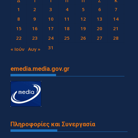
Δ
Τ
Τ
Π
Π
Σ
Κ
1
2
3
4
5
6
7
8
9
10
11
12
13
14
15
16
17
18
19
20
21
22
23
24
25
26
27
28
29
30
31
« Ιούν
Αυγ »
emedia.media.gov.gr
Πληροφορίες και Συνεργασία