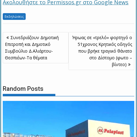
Ακολουθήστε το Permissos.gr στο Google News
Εκδηλώσεις
Πλοήγηση
Συνεδριάζουν Δημοτική
Ήρωας σε «τρελό» φορτηγό ο
άρθρων
Επιτροπή και Δημοτικό
51χρονος Κρητικός οδηγός
Συμβούλιο Δ.Αλιάρτου-
που βρήκε τραγικό θάνατο
Θεσπιέων-Τα θέματα
στο Δίστομο (φωτο –
βίντεο)
Random Posts