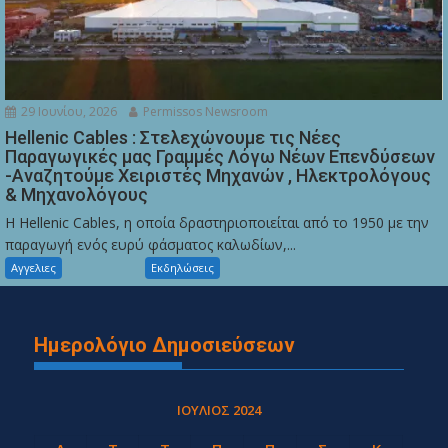
29 Ιουνίου, 2026
Permissos Newsroom
Hellenic Cables : Στελεχώνουμε τις Νέες
Παραγωγικές μας Γραμμές Λόγω Νέων Επενδύσεων
-Αναζητούμε Χειριστές Μηχανών , Ηλεκτρολόγους
& Μηχανολόγους
Η Hellenic Cables, η οποία δραστηριοποιείται από το 1950 με την
παραγωγή ενός ευρύ φάσματος καλωδίων,...
Αγγελιες
Εκδηλώσεις
Ημερολόγιο Δημοσιεύσεων
ΙΟΎΛΙΟΣ 2024