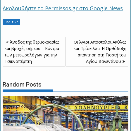
Ακολουθήστε το Permissos.gr στο Google News
Πολιτική
Πλοήγηση
Άνοδος της θερμοκρασίας
Οι Άγιοι Απόστολοι Ακύλας
άρθρων
και βροχές σήμερα – Κόντρα
και Πρίσκιλλα: Η Ορθόδοξη
των μετεωρολόγων για την
απάντηση στη Γιορτή του
Τσικνοπέμπτη
Αγίου Βαλεντίνου
Random Posts