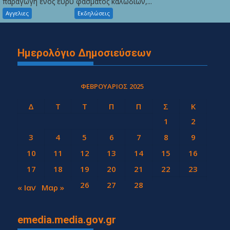
παραγωγή ενός ευρύ φάσματος καλωδίων,...
Αγγελιες
Εκδηλώσεις
Ημερολόγιο Δημοσιεύσεων
ΦΕΒΡΟΥΆΡΙΟΣ 2025
Δ
Τ
Τ
Π
Π
Σ
Κ
1
2
3
4
5
6
7
8
9
10
11
12
13
14
15
16
17
18
19
20
21
22
23
24
25
26
27
28
« Ιαν
Μαρ »
emedia.media.gov.gr