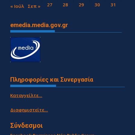
25
26
27
28
29
30
31
« Ιούλ
Σεπ »
emedia.media.gov.gr
Πληροφορίες και Συνεργασία
Καταγγείλτε...
Διαφημιστείτε...
Σύνδεσμοι