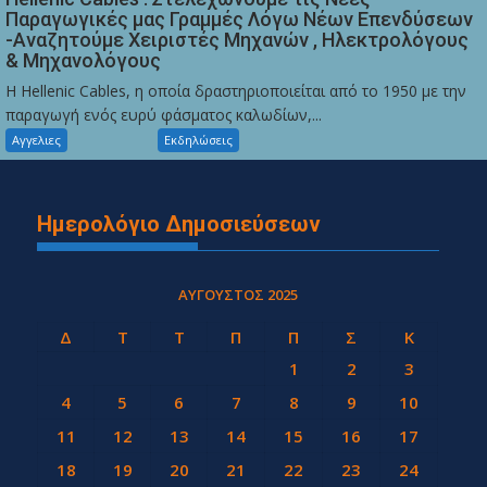
Παραγωγικές μας Γραμμές Λόγω Νέων Επενδύσεων
-Αναζητούμε Χειριστές Μηχανών , Ηλεκτρολόγους
& Μηχανολόγους
Η Hellenic Cables, η οποία δραστηριοποιείται από το 1950 με την
παραγωγή ενός ευρύ φάσματος καλωδίων,...
Αγγελιες
Εκδηλώσεις
Ημερολόγιο Δημοσιεύσεων
ΑΎΓΟΥΣΤΟΣ 2025
Δ
Τ
Τ
Π
Π
Σ
Κ
1
2
3
4
5
6
7
8
9
10
11
12
13
14
15
16
17
18
19
20
21
22
23
24