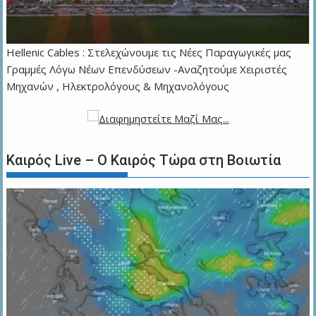
Hellenic Cables : Στελεχώνουμε τις Νέες Παραγωγικές μας
Γραμμές Λόγω Νέων Επενδύσεων -Αναζητούμε Χειριστές
Μηχανών , Ηλεκτρολόγους & Μηχανολόγους
Καιρός Live – Ο Καιρός Τώρα στη Βοιωτία