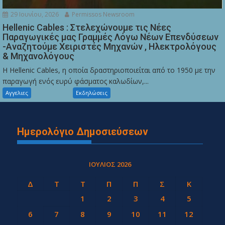
29 Ιουνίου, 2026
Permissos Newsroom
Hellenic Cables : Στελεχώνουμε τις Νέες
Παραγωγικές μας Γραμμές Λόγω Νέων Επενδύσεων
-Αναζητούμε Χειριστές Μηχανών , Ηλεκτρολόγους
& Μηχανολόγους
Η Hellenic Cables, η οποία δραστηριοποιείται από το 1950 με την
παραγωγή ενός ευρύ φάσματος καλωδίων,...
Αγγελιες
Εκδηλώσεις
Ημερολόγιο Δημοσιεύσεων
ΙΟΎΛΙΟΣ 2026
Δ
Τ
Τ
Π
Π
Σ
Κ
1
2
3
4
5
6
7
8
9
10
11
12