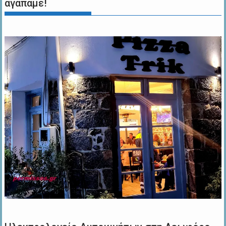
αγαπάμε!