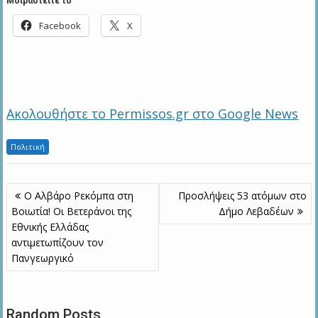
Μοιραστείτε το
Facebook
X
Ακολουθήστε το Permissos.gr στο Google News
Πολιτική
Πλοήγηση
Ο Αλβάρο Ρεκόμπα στη
Προσλήψεις 53 ατόμων στο
άρθρων
Βοιωτία! Οι Βετεράνοι της
Δήμο Λεβαδέων
Εθνικής Ελλάδας
αντιμετωπίζουν τον
Πανγεωργικό
Random Posts