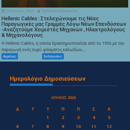
29 Ιουνίου, 2026
Permissos Newsroom
Hellenic Cables : Στελεχώνουμε τις Νέες
Παραγωγικές μας Γραμμές Λόγω Νέων Επενδύσεων
-Αναζητούμε Χειριστές Μηχανών , Ηλεκτρολόγους
& Μηχανολόγους
Η Hellenic Cables, η οποία δραστηριοποιείται από το 1950 με την
παραγωγή ενός ευρύ φάσματος καλωδίων,...
Αγγελιες
Εκδηλώσεις
Ημερολόγιο Δημοσιεύσεων
ΙΟΎΛΙΟΣ 2026
Δ
Τ
Τ
Π
Π
Σ
Κ
1
2
3
4
5
6
7
8
9
10
11
12