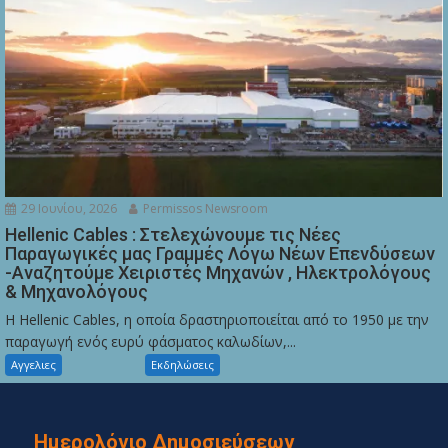
29 Ιουνίου, 2026
Permissos Newsroom
Hellenic Cables : Στελεχώνουμε τις Νέες
Παραγωγικές μας Γραμμές Λόγω Νέων Επενδύσεων
-Αναζητούμε Χειριστές Μηχανών , Ηλεκτρολόγους
& Μηχανολόγους
Η Hellenic Cables, η οποία δραστηριοποιείται από το 1950 με την
παραγωγή ενός ευρύ φάσματος καλωδίων,...
Αγγελιες
Εκδηλώσεις
Ημερολόγιο Δημοσιεύσεων