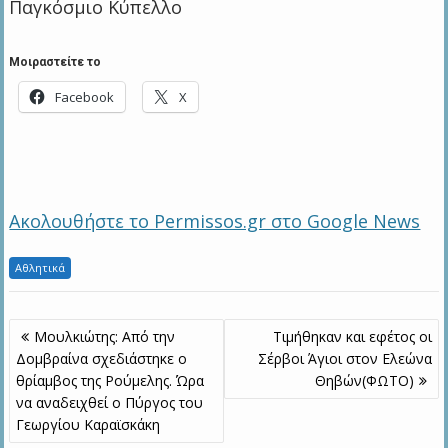
Παγκόσμιο Κύπελλο
Μοιραστείτε το
Facebook
X
Ακολουθήστε το Permissos.gr στο Google News
Αθλητικά
Πλοήγηση
Μουλκιώτης: Από την
Τιμήθηκαν και εφέτος οι
άρθρων
Δομβραίνα σχεδιάστηκε ο
Σέρβοι Άγιοι στον Ελεώνα
θρίαμβος της Ρούμελης. Ώρα
Θηβών(ΦΩΤΟ)
να αναδειχθεί ο Πύργος του
Γεωργίου Καραϊσκάκη