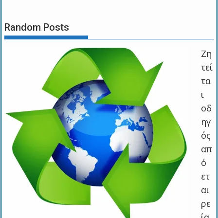
Random Posts
Ζη
τεί
τα
ι
οδ
ηγ
ός
απ
ό
ετ
αι
ρε
ία