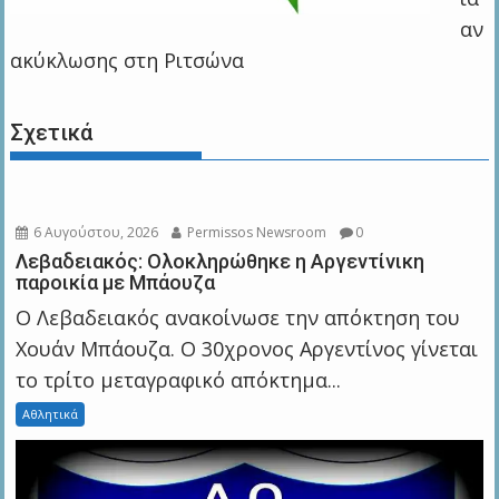
αν
ακύκλωσης στη Ριτσώνα
Σχετικά
6 Αυγούστου, 2026
Permissos Newsroom
0
Λεβαδειακός: Ολοκληρώθηκε η Αργεντίνικη
παροικία με Μπάουζα
Ο Λεβαδειακός ανακοίνωσε την απόκτηση του
Χουάν Μπάουζα. Ο 30χρονος Αργεντίνος γίνεται
το τρίτο μεταγραφικό απόκτημα...
Αθλητικά