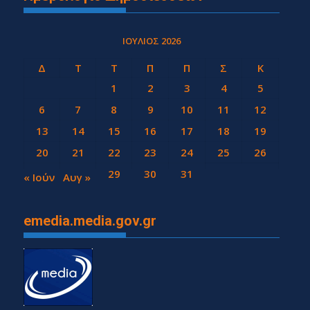
ΙΟΎΛΙΟΣ 2026
Δ
Τ
Τ
Π
Π
Σ
Κ
1
2
3
4
5
6
7
8
9
10
11
12
13
14
15
16
17
18
19
20
21
22
23
24
25
26
27
28
29
30
31
« Ιούν
Αυγ »
emedia.media.gov.gr