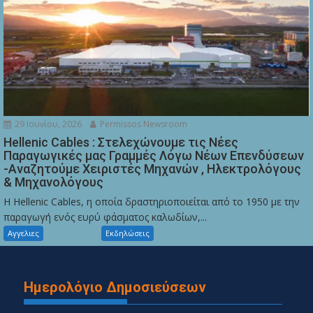
29 Ιουνίου, 2026
Permissos Newsroom
Hellenic Cables : Στελεχώνουμε τις Νέες
Παραγωγικές μας Γραμμές Λόγω Νέων Επενδύσεων
-Αναζητούμε Χειριστές Μηχανών , Ηλεκτρολόγους
& Μηχανολόγους
Η Hellenic Cables, η οποία δραστηριοποιείται από το 1950 με την
παραγωγή ενός ευρύ φάσματος καλωδίων,...
Αγγελιες
Εκδηλώσεις
Ημερολόγιο Δημοσιεύσεων