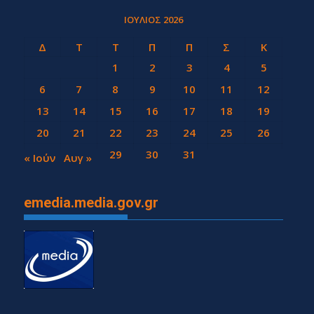
ΙΟΎΛΙΟΣ 2026
Δ
Τ
Τ
Π
Π
Σ
Κ
1
2
3
4
5
6
7
8
9
10
11
12
13
14
15
16
17
18
19
20
21
22
23
24
25
26
27
28
29
30
31
« Ιούν
Αυγ »
emedia.media.gov.gr