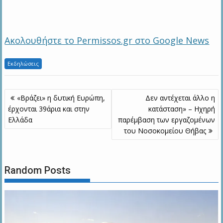
Ακολουθήστε το Permissos.gr στο Google News
Εκδηλώσεις
Πλοήγηση
«Βράζει» η δυτική Ευρώπη,
Δεν αντέχεται άλλο η
άρθρων
έρχονται 39άρια και στην
κατάσταση» – Ηχηρή
Ελλάδα
παρέμβαση των εργαζομένων
του Νοσοκομείου Θήβας
Random Posts