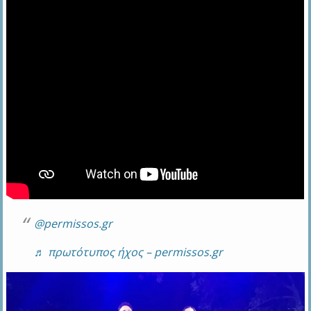
@permissos.gr
♬ πρωτότυπος ήχος – permissos.gr