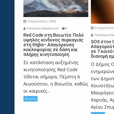
6 Αυγούστου, 2026
5 Αυγούστου
Permissos Newsroom
0
Red Code στη Βοιωτία: Πολύ
Permissos N
υψηλός κίνδυνος πυρκαγιάς
SOS στον 
στη Θήβα– Απαγόρευση
Απαγορεύτ
κυκλοφορίας σε δάση και
σε 7 κοινό
πλήρης κινητοποίηση
διανομή ε
Σε κατάσταση αυξημένης
Ο Δήμος 
κινητοποίησης Red Code
ενημερώνε
τίθεται σήμερα, Πέμπτη 6
των Δημο
Αυγούστου, η Βοιωτία, καθώς
Κοινοτήτ
οι καιρικές...
Μαυρόγεια
Βοιωτία
Καρυάς, Α
Αγίου Σπυρ