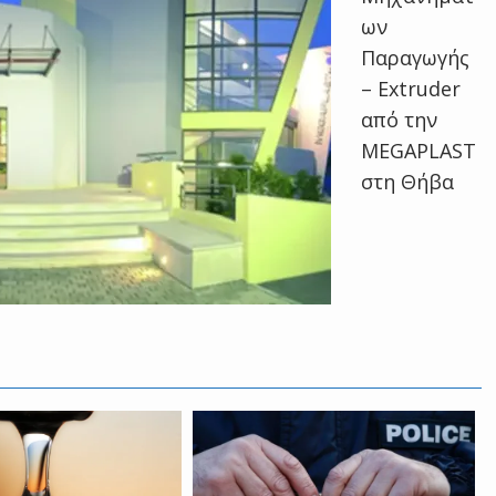
ων
Παραγωγής
– Extruder
από την
MEGAPLAST
στη Θήβα