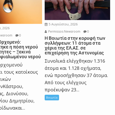
5 Αυγούστου, 2026
, 2026
Permissos Newsroom
0
ewsroom
0
Η Βοιωτία στην κορυφή των
Ορχομενό:
συλλήψεων: 11 άτομα στα
ηκε η πόση νερού
χέρια της ΕΛ.ΑΣ. σε
τητες – Ξεκινά
επιχείρηση της Αστυνομίας
μφιαλωμένου νερού
Συνολικά ελέγχθηκαν 1.316
Ορχομενού
άτομα και 1.128 οχήματα,
ι τους κατοίκους
ενώ προσήχθησαν 37 άτομα.
τικών
Από τους ελέγχους
ωνΚάστρου,
προέκυψαν 23...
ς, Διονύσου,
Βοιωτία
γίου Δημητρίου,
ίδωνακαι...