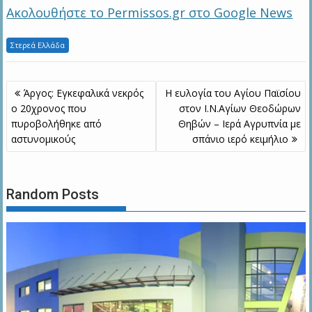
Ακολουθήστε το Permissos.gr στο Google News
Στερεά Ελλάδα
Πλοήγηση
Άργος: Εγκεφαλικά νεκρός
Η ευλογία του Αγίου Παϊσίου
άρθρων
ο 20χρονος που
στον Ι.Ν.Αγίων Θεοδώρων
πυροβολήθηκε από
Θηβών – Ιερά Αγρυπνία με
αστυνομικούς
σπάνιο ιερό κειμήλιο
Random Posts