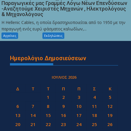
Παραγωγικές μας Γραμμές Λόγω Νέων Επενδύσεων
-Αναζητούμε Χειριστές Μηχανών , Ηλεκτρολόγους
& Μηχανολόγους
Η Hellenic Cables, η οποία δραστηριοποιείται από το 1950 με την
παραγωγή ενός ευρύ φάσματος καλωδίων,...
Αγγελιες
Εκδηλώσεις
Ημερολόγιο Δημοσιεύσεων
ΙΟΎΛΙΟΣ 2026
Δ
Τ
Τ
Π
Π
Σ
Κ
1
2
3
4
5
6
7
8
9
10
11
12
13
14
15
16
17
18
19
20
21
22
23
24
25
26