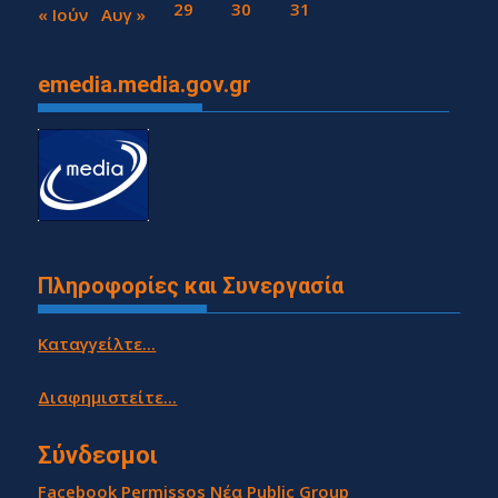
27
28
29
30
31
« Ιούν
Αυγ »
emedia.media.gov.gr
Πληροφορίες και Συνεργασία
Καταγγείλτε...
Διαφημιστείτε...
Σύνδεσμοι
Facebook Permissos Νέα Public Group