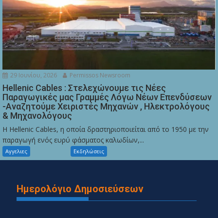
29 Ιουνίου, 2026
Permissos Newsroom
Hellenic Cables : Στελεχώνουμε τις Νέες
Παραγωγικές μας Γραμμές Λόγω Νέων Επενδύσεων
-Αναζητούμε Χειριστές Μηχανών , Ηλεκτρολόγους
& Μηχανολόγους
Η Hellenic Cables, η οποία δραστηριοποιείται από το 1950 με την
παραγωγή ενός ευρύ φάσματος καλωδίων,...
Αγγελιες
Εκδηλώσεις
Ημερολόγιο Δημοσιεύσεων