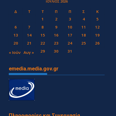
ΙΟΎΛΙΟΣ 2026
Δ
Τ
Τ
Π
Π
Σ
Κ
1
2
3
4
5
6
7
8
9
10
11
12
13
14
15
16
17
18
19
20
21
22
23
24
25
26
27
28
29
30
31
« Ιούν
Αυγ »
emedia.media.gov.gr
Πληροφορίες και Συνεργασία