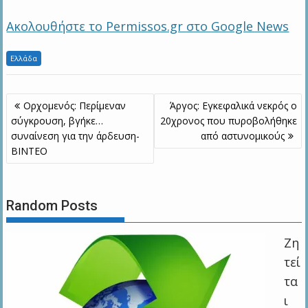
Ακολουθήστε το Permissos.gr στο Google News
Ελλάδα
Πλοήγηση
Ορχομενός: Περίμεναν
Άργος: Εγκεφαλικά νεκρός ο
άρθρων
σύγκρουση, βγήκε…
20χρονος που πυροβολήθηκε
συναίνεση για την άρδευση-
από αστυνομικούς
ΒΙΝΤΕΟ
Random Posts
Ζη
τεί
τα
ι