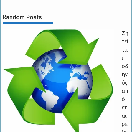
Random Posts
Ζη
τεί
τα
ι
οδ
ηγ
ός
απ
ό
ετ
αι
ρε