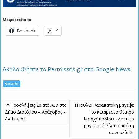
Μοιραστείτε το
Facebook
X
Ακολουθήστε το Permissos.gr στο Google News
Βοιωτία
Πλοήγηση
Προσλήψεις 20 ατόμων στο
Η Ιουλία Καραπατάκη μάγεψε
άρθρων
Δήμο Διστόμου – Αράχοβας –
το κατάμεστο θέατρο
Αντίκυρας
Μοσχοποδίου– Δείτε το
μαγευτικό βίντεο από τη
συναυλία