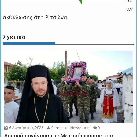
ία
αν
ακύκλωσης στη Ριτσώνα
Σχετικά
6 Αυγούστου, 2026
Permissos Newsroom
0
Λαμπρή πανήγυρη της Μεταμόρφωσης του