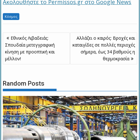
Ακολουθήστε το Permissos.gr στο Google News
Κόσμος
Πλοήγηση
Εθνικός Λιβαδειάς:
Αλλάζει ο καιρός: Βροχές και
άρθρων
Σπουδαία μετεγγραφική
καταιγίδες σε πολλές περιοχές
κίνηση με προοπτική και
σήμερα, έως 34 βαθμούς η
μέλλον!
θερμοκρασία
Random Posts