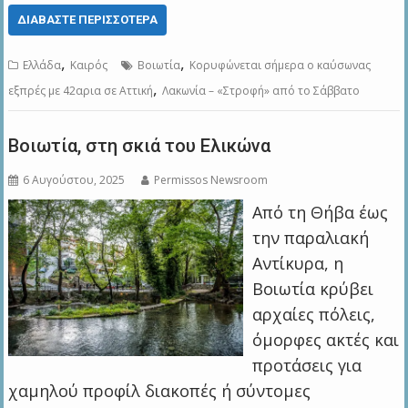
ΔΙΑΒΆΣΤΕ ΠΕΡΙΣΣΌΤΕΡΑ
,
,
Ελλάδα
Καιρός
Βοιωτία
Κορυφώνεται σήμερα ο καύσωνας
,
εξπρές με 42αρια σε Αττική
Λακωνία – «Στροφή» από το Σάββατο
Βοιωτία, στη σκιά του Ελικώνα
6 Αυγούστου, 2025
Permissos Newsroom
Από τη Θήβα έως
την παραλιακή
Αντίκυρα, η
Βοιωτία κρύβει
αρχαίες πόλεις,
όμορφες ακτές και
προτάσεις για
χαμηλού προφίλ διακοπές ή σύντομες