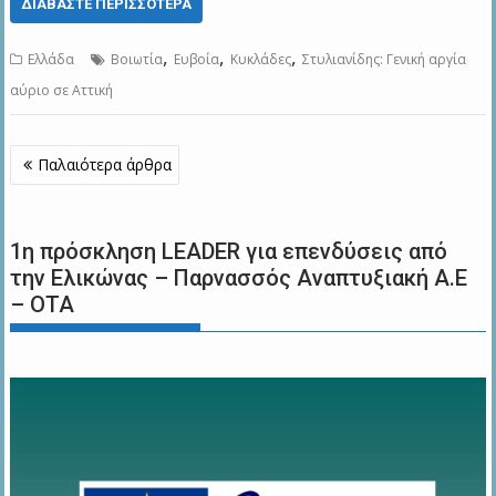
ΔΙΑΒΆΣΤΕ ΠΕΡΙΣΣΌΤΕΡΑ
,
,
,
Ελλάδα
Βοιωτία
Ευβοία
Κυκλάδες
Στυλιανίδης: Γενική αργία
αύριο σε Αττική
Πλοήγηση
Παλαιότερα άρθρα
άρθρων
1η πρόσκληση LEADER για επενδύσεις από
την Ελικώνας – Παρνασσός Αναπτυξιακή Α.Ε
– ΟΤΑ