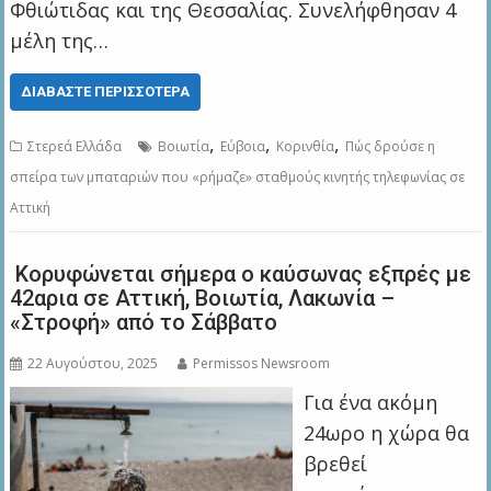
Φθιώτιδας και της Θεσσαλίας. Συνελήφθησαν 4
μέλη της…
ΔΙΑΒΆΣΤΕ ΠΕΡΙΣΣΌΤΕΡΑ
,
,
,
Στερεά Ελλάδα
Βοιωτία
Εύβοια
Κορινθία
Πώς δρούσε η
σπείρα των μπαταριών που «ρήμαζε» σταθμούς κινητής τηλεφωνίας σε
Αττική
Κορυφώνεται σήμερα ο καύσωνας εξπρές με
42αρια σε Αττική, Βοιωτία, Λακωνία –
«Στροφή» από το Σάββατο
22 Αυγούστου, 2025
Permissos Newsroom
Για ένα ακόμη
24ωρο η χώρα θα
βρεθεί