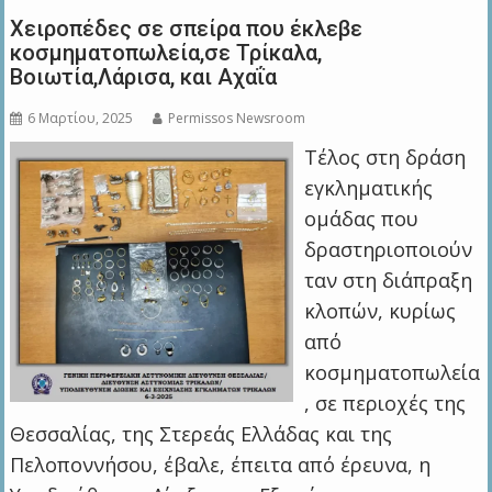
Χειροπέδες σε σπείρα που έκλεβε
κοσμηματοπωλεία,σε Τρίκαλα,
Βοιωτία,Λάρισα, και Αχαΐα
6 Μαρτίου, 2025
Permissos Newsroom
Τέλος στη δράση
εγκληματικής
ομάδας που
δραστηριοποιούν
ταν στη διάπραξη
κλοπών, κυρίως
από
κοσμηματοπωλεία
, σε περιοχές της
Θεσσαλίας, της Στερεάς Ελλάδας και της
Πελοποννήσου, έβαλε, έπειτα από έρευνα, η