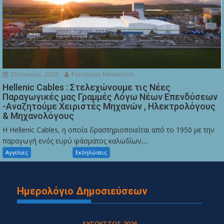
29 Ιουνίου, 2026
Permissos Newsroom
Hellenic Cables : Στελεχώνουμε τις Νέες
Παραγωγικές μας Γραμμές Λόγω Νέων Επενδύσεων
-Αναζητούμε Χειριστές Μηχανών , Ηλεκτρολόγους
& Μηχανολόγους
Η Hellenic Cables, η οποία δραστηριοποιείται από το 1950 με την
παραγωγή ενός ευρύ φάσματος καλωδίων,...
Αγγελιες
Εκδηλώσεις
Ημερολόγιο Δημοσιεύσεων
ΑΎΓΟΥΣΤΟΣ 2026