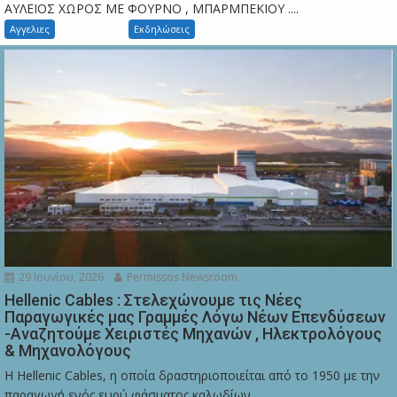
ΑΥΛΕΙΟΣ ΧΩΡΟΣ ΜΕ ΦΟΥΡΝΟ , ΜΠΑΡΜΠΕΚΙΟΥ ....
Αγγελιες
Εκδηλώσεις
29 Ιουνίου, 2026
Permissos Newsroom
Hellenic Cables : Στελεχώνουμε τις Νέες
Παραγωγικές μας Γραμμές Λόγω Νέων Επενδύσεων
-Αναζητούμε Χειριστές Μηχανών , Ηλεκτρολόγους
& Μηχανολόγους
Η Hellenic Cables, η οποία δραστηριοποιείται από το 1950 με την
παραγωγή ενός ευρύ φάσματος καλωδίων,...