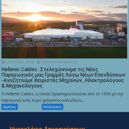
29 Ιουνίου, 2026
Permissos Newsroom
Hellenic Cables : Στελεχώνουμε τις Νέες
Παραγωγικές μας Γραμμές Λόγω Νέων Επενδύσεων
-Αναζητούμε Χειριστές Μηχανών , Ηλεκτρολόγους
& Μηχανολόγους
Η Hellenic Cables, η οποία δραστηριοποιείται από το 1950 με την
παραγωγή ενός ευρύ φάσματος καλωδίων,...
Αγγελιες
Εκδηλώσεις
Ημερολόγιο Δημοσιεύσεων