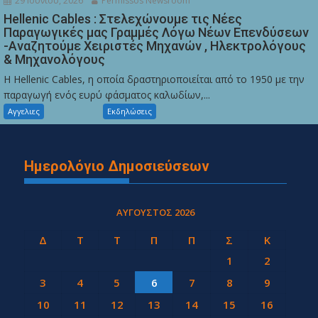
29 Ιουνίου, 2026
Permissos Newsroom
Hellenic Cables : Στελεχώνουμε τις Νέες
Παραγωγικές μας Γραμμές Λόγω Νέων Επενδύσεων
-Αναζητούμε Χειριστές Μηχανών , Ηλεκτρολόγους
& Μηχανολόγους
Η Hellenic Cables, η οποία δραστηριοποιείται από το 1950 με την
παραγωγή ενός ευρύ φάσματος καλωδίων,...
Αγγελιες
Εκδηλώσεις
Ημερολόγιο Δημοσιεύσεων
ΑΎΓΟΥΣΤΟΣ 2026
Δ
Τ
Τ
Π
Π
Σ
Κ
1
2
3
4
5
6
7
8
9
10
11
12
13
14
15
16