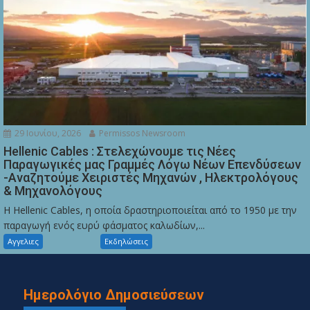
29 Ιουνίου, 2026
Permissos Newsroom
Hellenic Cables : Στελεχώνουμε τις Νέες
Παραγωγικές μας Γραμμές Λόγω Νέων Επενδύσεων
-Αναζητούμε Χειριστές Μηχανών , Ηλεκτρολόγους
& Μηχανολόγους
Η Hellenic Cables, η οποία δραστηριοποιείται από το 1950 με την
παραγωγή ενός ευρύ φάσματος καλωδίων,...
Αγγελιες
Εκδηλώσεις
Ημερολόγιο Δημοσιεύσεων