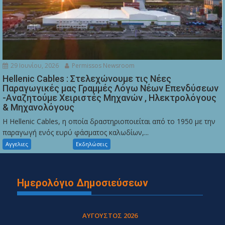
29 Ιουνίου, 2026
Permissos Newsroom
Hellenic Cables : Στελεχώνουμε τις Νέες
Παραγωγικές μας Γραμμές Λόγω Νέων Επενδύσεων
-Αναζητούμε Χειριστές Μηχανών , Ηλεκτρολόγους
& Μηχανολόγους
Η Hellenic Cables, η οποία δραστηριοποιείται από το 1950 με την
παραγωγή ενός ευρύ φάσματος καλωδίων,...
Αγγελιες
Εκδηλώσεις
Ημερολόγιο Δημοσιεύσεων
ΑΎΓΟΥΣΤΟΣ 2026