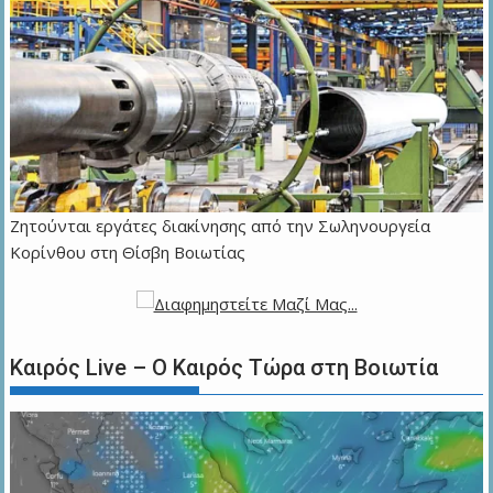
Ζητούνται εργάτες διακίνησης από την Σωληνουργεία
Κορίνθου στη Θίσβη Βοιωτίας
Καιρός Live – Ο Καιρός Τώρα στη Βοιωτία