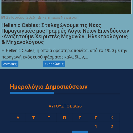
29 Ιουνίου, 2026
Permissos Newsroom
Hellenic Cables : Στελεχώνουμε τις Νέες
Παραγωγικές μας Γραμμές Λόγω Νέων Επενδύσεων
-Αναζητούμε Χειριστές Μηχανών , Ηλεκτρολόγους
& Μηχανολόγους
Η Hellenic Cables, η οποία δραστηριοποιείται από το 1950 με την
παραγωγή ενός ευρύ φάσματος καλωδίων,...
Αγγελιες
Εκδηλώσεις
Ημερολόγιο Δημοσιεύσεων
ΑΎΓΟΥΣΤΟΣ 2026
Δ
Τ
Τ
Π
Π
Σ
Κ
1
2