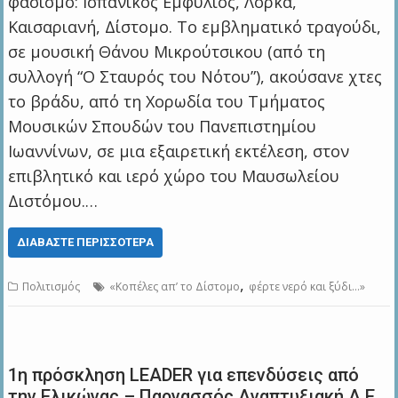
φασισμό: Ισπανικός Εμφύλιος, Λόρκα,
Καισαριανή, Δίστομο. Το εμβληματικό τραγούδι,
σε μουσική Θάνου Μικρούτσικου (από τη
συλλογή “Ο Σταυρός του Νότου”), ακούσανε χτες
το βράδυ, από τη Χορωδία του Τμήματος
Μουσικών Σπουδών του Πανεπιστημίου
Ιωαννίνων, σε μια εξαιρετική εκτέλεση, στον
επιβλητικό και ιερό χώρο του Μαυσωλείου
Διστόμου.…
ΔΙΑΒΆΣΤΕ ΠΕΡΙΣΣΌΤΕΡΑ
,
Πολιτισμός
«Κοπέλες απ’ το Δίστομο
φέρτε νερό και ξύδι…»
1η πρόσκληση LEADER για επενδύσεις από
την Ελικώνας – Παρνασσός Αναπτυξιακή Α.Ε