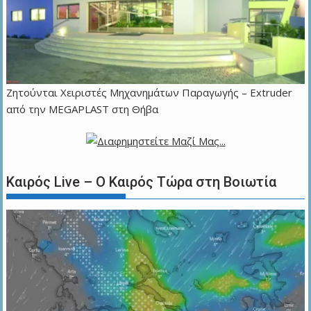
Zητούνται Χειριστές Μηχανημάτων Παραγωγής – Extruder
από την MEGAPLAST στη Θήβα
Καιρός Live – Ο Καιρός Τώρα στη Βοιωτία