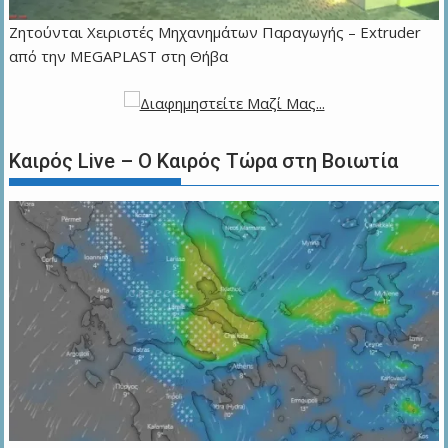
Zητούνται Χειριστές Μηχανημάτων Παραγωγής – Extruder
από την MEGAPLAST στη Θήβα
Καιρός Live – Ο Καιρός Τώρα στη Βοιωτία