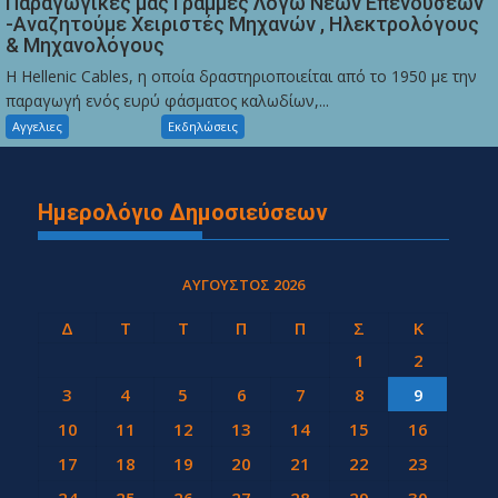
Παραγωγικές μας Γραμμές Λόγω Νέων Επενδύσεων
-Αναζητούμε Χειριστές Μηχανών , Ηλεκτρολόγους
& Μηχανολόγους
Η Hellenic Cables, η οποία δραστηριοποιείται από το 1950 με την
παραγωγή ενός ευρύ φάσματος καλωδίων,...
Αγγελιες
Εκδηλώσεις
Ημερολόγιο Δημοσιεύσεων
ΑΎΓΟΥΣΤΟΣ 2026
Δ
Τ
Τ
Π
Π
Σ
Κ
1
2
3
4
5
6
7
8
9
10
11
12
13
14
15
16
17
18
19
20
21
22
23