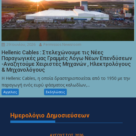
29 Ιουνίου, 2026
Permissos Newsroom
Hellenic Cables : Στελεχώνουμε τις Νέες
Παραγωγικές μας Γραμμές Λόγω Νέων Επενδύσεων
-Αναζητούμε Χειριστές Μηχανών , Ηλεκτρολόγους
& Μηχανολόγους
Η Hellenic Cables, η οποία δραστηριοποιείται από το 1950 με την
παραγωγή ενός ευρύ φάσματος καλωδίων,...
Αγγελιες
Εκδηλώσεις
Ημερολόγιο Δημοσιεύσεων
ΑΎΓΟΥΣΤΟΣ 2026