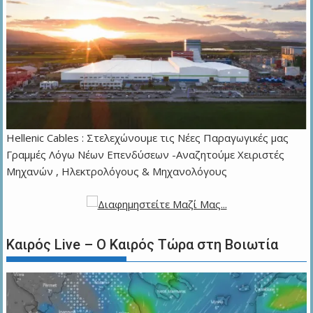
Hellenic Cables : Στελεχώνουμε τις Νέες Παραγωγικές μας
Γραμμές Λόγω Νέων Επενδύσεων -Αναζητούμε Χειριστές
Μηχανών , Ηλεκτρολόγους & Μηχανολόγους
Καιρός Live – Ο Καιρός Τώρα στη Βοιωτία