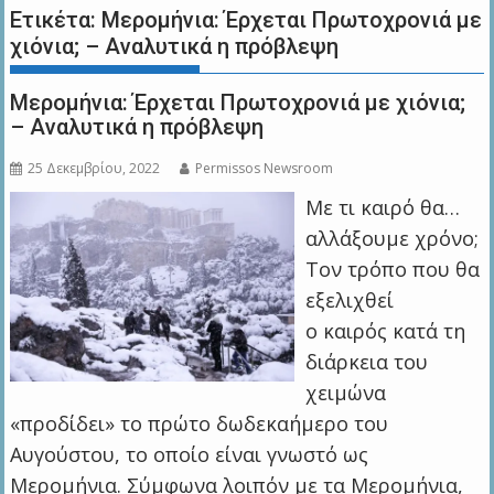
Ετικέτα:
Μερομήνια: Έρχεται Πρωτοχρονιά με
χιόνια; – Αναλυτικά η πρόβλεψη
Μερομήνια: Έρχεται Πρωτοχρονιά με χιόνια;
– Αναλυτικά η πρόβλεψη
25 Δεκεμβρίου, 2022
Permissos Newsroom
Με τι καιρό θα…
αλλάξουμε χρόνο;
Τον τρόπο που θα
εξελιχθεί
ο καιρός κατά τη
διάρκεια του
χειμώνα
«προδίδει» το πρώτο δωδεκαήμερο του
Αυγούστου, το οποίο είναι γνωστό ως
Μερομήνια. Σύμφωνα λοιπόν με τα Μερομήνια,