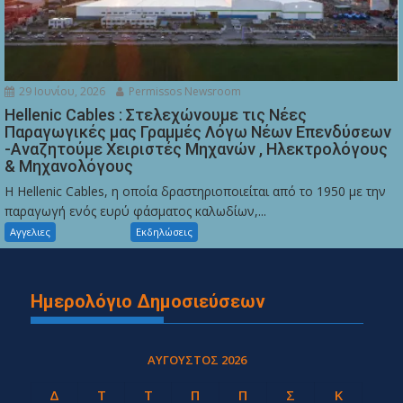
29 Ιουνίου, 2026
Permissos Newsroom
Hellenic Cables : Στελεχώνουμε τις Νέες
Παραγωγικές μας Γραμμές Λόγω Νέων Επενδύσεων
-Αναζητούμε Χειριστές Μηχανών , Ηλεκτρολόγους
& Μηχανολόγους
Η Hellenic Cables, η οποία δραστηριοποιείται από το 1950 με την
παραγωγή ενός ευρύ φάσματος καλωδίων,...
Αγγελιες
Εκδηλώσεις
Ημερολόγιο Δημοσιεύσεων
ΑΎΓΟΥΣΤΟΣ 2026
Δ
Τ
Τ
Π
Π
Σ
Κ