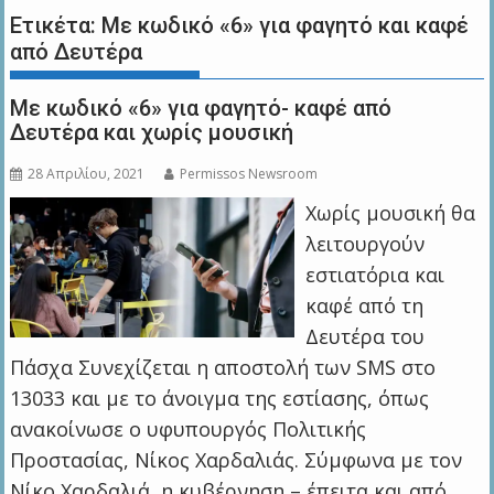
Ετικέτα:
Με κωδικό «6» για φαγητό και καφέ
από Δευτέρα
Με κωδικό «6» για φαγητό- καφέ από
Δευτέρα και χωρίς μουσική
28 Απριλίου, 2021
Permissos Newsroom
Χωρίς μουσική θα
λειτουργούν
εστιατόρια και
καφέ από τη
Δευτέρα του
Πάσχα Συνεχίζεται η αποστολή των SMS στο
13033 και με το άνοιγμα της εστίασης, όπως
ανακοίνωσε ο υφυπουργός Πολιτικής
Προστασίας, Νίκος Χαρδαλιάς. Σύμφωνα με τον
Νίκο Χαρδαλιά, η κυβέρνηση – έπειτα και από