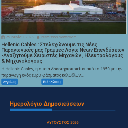
29 Ιουνίου, 2026
Permissos Newsroom
Hellenic Cables : Στελεχώνουμε τις Νέες
Παραγωγικές μας Γραμμές Λόγω Νέων Επενδύσεων
-Αναζητούμε Χειριστές Μηχανών , Ηλεκτρολόγους
& Μηχανολόγους
Η Hellenic Cables, η οποία δραστηριοποιείται από το 1950 με την
παραγωγή ενός ευρύ φάσματος καλωδίων,...
Αγγελιες
Εκδηλώσεις
Ημερολόγιο Δημοσιεύσεων
ΑΎΓΟΥΣΤΟΣ 2026