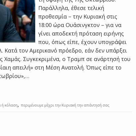
Παράλληλα, έθεσε τελική
προθεσμία – την Κυριακή στις
18:00 ώρα Ουάσινγκτον – για να
γίνει αποδεκτή πρόταση ειρήνης
που, όπως είπε, έχουν υπογράψει
λ. Κατά τον Αμερικανό πρόεδρο, εάν δεν υπάρξει
ς Χαμάς. Συγκεκριμένα, ο Τραμπ σε ανάρτησή του
βίαιη απειλή» στη Μέση Ανατολή. Όπως είπε το
τωβρίου»,…
,
 ή κόλαση
περιμένουμε μέχρι την Κυριακή την απάντησή σας