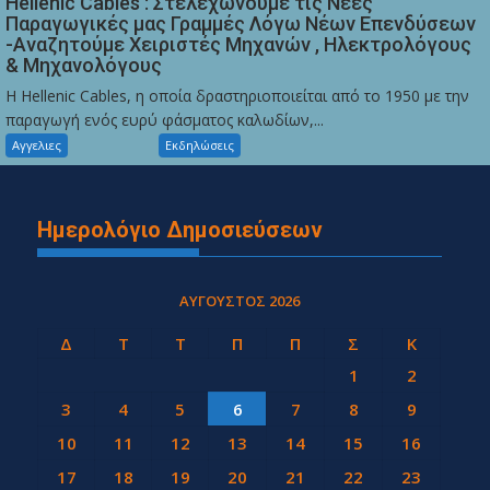
Hellenic Cables : Στελεχώνουμε τις Νέες
Παραγωγικές μας Γραμμές Λόγω Νέων Επενδύσεων
-Αναζητούμε Χειριστές Μηχανών , Ηλεκτρολόγους
& Μηχανολόγους
Η Hellenic Cables, η οποία δραστηριοποιείται από το 1950 με την
παραγωγή ενός ευρύ φάσματος καλωδίων,...
Αγγελιες
Εκδηλώσεις
Ημερολόγιο Δημοσιεύσεων
ΑΎΓΟΥΣΤΟΣ 2026
Δ
Τ
Τ
Π
Π
Σ
Κ
1
2
3
4
5
6
7
8
9
10
11
12
13
14
15
16
17
18
19
20
21
22
23