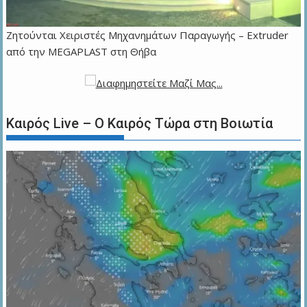
Zητούνται Χειριστές Μηχανημάτων Παραγωγής – Extruder
από την MEGAPLAST στη Θήβα
Καιρός Live – Ο Καιρός Τώρα στη Βοιωτία