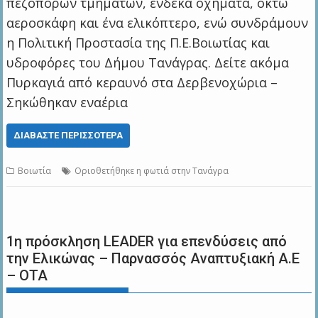
πεζοπόρων τμημάτων, ένδεκα οχήματα, οκτώ
αεροσκάφη και ένα ελικόπτερο, ενώ συνδράμουν
η Πολιτική Προστασία της Π.Ε.Βοιωτίας και
υδροφόρες του Δήμου Τανάγρας. Δείτε ακόμα
Πυρκαγιά από κεραυνό στα Δερβενοχώρια –
Σηκώθηκαν εναέρια
ΔΙΑΒΆΣΤΕ ΠΕΡΙΣΣΌΤΕΡΑ
Βοιωτία
Οριοθετήθηκε η φωτιά στην Τανάγρα
1η πρόσκληση LEADER για επενδύσεις από
την Ελικώνας – Παρνασσός Αναπτυξιακή Α.Ε
– ΟΤΑ