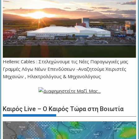
Hellenic Cables : Στελεχώνουμε τις Νέες Παραγωγικές μας
Γραμμές Λόγω Νέων Επενδύσεων -Αναζητούμε Χειριστές
Μηχανών , Ηλεκτρολόγους & Μηχανολόγους
Καιρός Live – Ο Καιρός Τώρα στη Βοιωτία