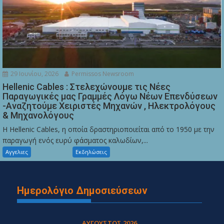
29 Ιουνίου, 2026
Permissos Newsroom
Hellenic Cables : Στελεχώνουμε τις Νέες
Παραγωγικές μας Γραμμές Λόγω Νέων Επενδύσεων
-Αναζητούμε Χειριστές Μηχανών , Ηλεκτρολόγους
& Μηχανολόγους
Η Hellenic Cables, η οποία δραστηριοποιείται από το 1950 με την
παραγωγή ενός ευρύ φάσματος καλωδίων,...
Αγγελιες
Εκδηλώσεις
Ημερολόγιο Δημοσιεύσεων
ΑΎΓΟΥΣΤΟΣ 2026