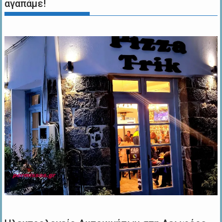
αγαπάμε!