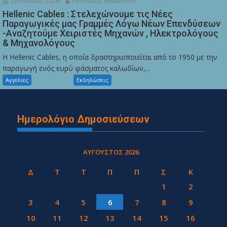
29 Ιουνίου, 2026
Permissos Newsroom
Hellenic Cables : Στελεχώνουμε τις Νέες
Παραγωγικές μας Γραμμές Λόγω Νέων Επενδύσεων
-Αναζητούμε Χειριστές Μηχανών , Ηλεκτρολόγους
& Μηχανολόγους
Η Hellenic Cables, η οποία δραστηριοποιείται από το 1950 με την
παραγωγή ενός ευρύ φάσματος καλωδίων,...
Αγγελιες
Εκδηλώσεις
Ημερολόγιο Δημοσιεύσεων
ΑΎΓΟΥΣΤΟΣ 2026
Δ
Τ
Τ
Π
Π
Σ
Κ
1
2
3
4
5
6
7
8
9
10
11
12
13
14
15
16