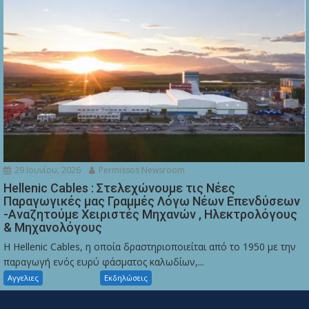
29 Ιουνίου, 2026
Permissos Newsroom
Hellenic Cables : Στελεχώνουμε τις Νέες
Παραγωγικές μας Γραμμές Λόγω Νέων Επενδύσεων
-Αναζητούμε Χειριστές Μηχανών , Ηλεκτρολόγους
& Μηχανολόγους
Η Hellenic Cables, η οποία δραστηριοποιείται από το 1950 με την
παραγωγή ενός ευρύ φάσματος καλωδίων,...
Αγγελιες
Εκδηλώσεις