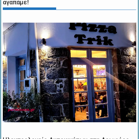
αγαπάμε!