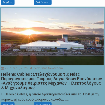
Αγγελιες
Εκδηλώσεις
29 Ιουνίου, 2026
Permissos Newsroom
Hellenic Cables : Στελεχώνουμε τις Νέες
Παραγωγικές μας Γραμμές Λόγω Νέων Επενδύσεων
-Αναζητούμε Χειριστές Μηχανών , Ηλεκτρολόγους
& Μηχανολόγους
Η Hellenic Cables, η οποία δραστηριοποιείται από το 1950 με την
παραγωγή ενός ευρύ φάσματος καλωδίων,...
Αγγελιες
Εκδηλώσεις