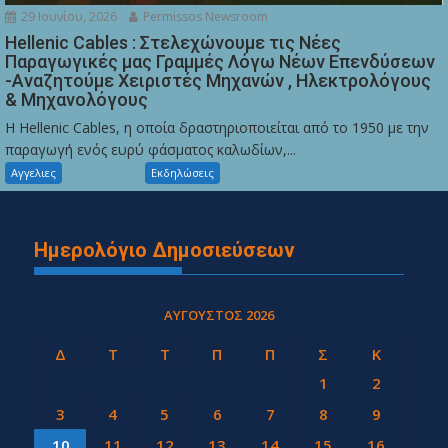
29 Ιουνίου, 2026
Permissos Newsroom
Hellenic Cables : Στελεχώνουμε τις Νέες
Παραγωγικές μας Γραμμές Λόγω Νέων Επενδύσεων
-Αναζητούμε Χειριστές Μηχανών , Ηλεκτρολόγους
& Μηχανολόγους
Η Hellenic Cables, η οποία δραστηριοποιείται από το 1950 με την
παραγωγή ενός ευρύ φάσματος καλωδίων,...
Αγγελιες
Εκδηλώσεις
Ημερολόγιο Δημοσιεύσεων
ΑΎΓΟΥΣΤΟΣ 2026
Δ
Τ
Τ
Π
Π
Σ
Κ
1
2
3
4
5
6
7
8
9
10
11
12
13
14
15
16