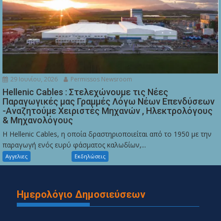
29 Ιουνίου, 2026
Permissos Newsroom
Hellenic Cables : Στελεχώνουμε τις Νέες
Παραγωγικές μας Γραμμές Λόγω Νέων Επενδύσεων
-Αναζητούμε Χειριστές Μηχανών , Ηλεκτρολόγους
& Μηχανολόγους
Η Hellenic Cables, η οποία δραστηριοποιείται από το 1950 με την
παραγωγή ενός ευρύ φάσματος καλωδίων,...
Αγγελιες
Εκδηλώσεις
Ημερολόγιο Δημοσιεύσεων