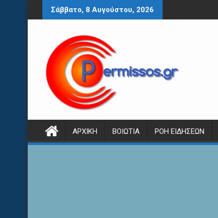
Περάστε
Σάββατο, 8 Αυγούστου, 2026
στο
περιεχόμενο
ΑΡΧΙΚΉ
ΒΟΙΩΤΊΑ
ΡΟΉ ΕΙΔΉΣΕΩΝ