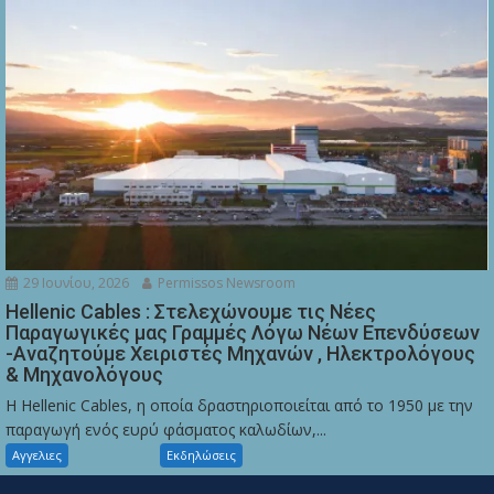
29 Ιουνίου, 2026
Permissos Newsroom
Hellenic Cables : Στελεχώνουμε τις Νέες
Παραγωγικές μας Γραμμές Λόγω Νέων Επενδύσεων
-Αναζητούμε Χειριστές Μηχανών , Ηλεκτρολόγους
& Μηχανολόγους
Η Hellenic Cables, η οποία δραστηριοποιείται από το 1950 με την
παραγωγή ενός ευρύ φάσματος καλωδίων,...
Αγγελιες
Εκδηλώσεις