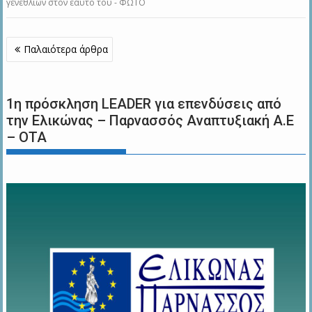
γενεθλίων στον εαυτό του - ΦΩΤΟ
Πλοήγηση
Παλαιότερα άρθρα
άρθρων
1η πρόσκληση LEADER για επενδύσεις από
την Ελικώνας – Παρνασσός Αναπτυξιακή Α.Ε
– ΟΤΑ