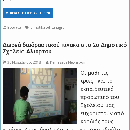
ΔΙΑΒΆΣΤΕ ΠΕΡΙΣΣΌΤΕΡΑ
Βοιωτία
dimotika teli tanagra
Δωρεά διαδραστικού πίνακα στο 2o Δημοτικό
Σχολείο Αλιάρτου
30 Νοεμβρίου, 2018
Permissos Newsroom
Οι μαθητές –
τριες και το
εκπαιδευτικό
προσωπικό του
Σχολείου μας,
ευχαριστούν από
καρδιάς τους
κυρίους Ζαρκαδούλα Λάμπρο και Ζαρκαδούλα