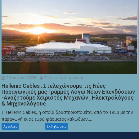
29 Ιουνίου, 2026
Permissos Newsroom
Hellenic Cables : Στελεχώνουμε τις Νέες
Παραγωγικές μας Γραμμές Λόγω Νέων Επενδύσεων
-Αναζητούμε Χειριστές Μηχανών , Ηλεκτρολόγους
& Μηχανολόγους
Η Hellenic Cables, η οποία δραστηριοποιείται από το 1950 με την
παραγωγή ενός ευρύ φάσματος καλωδίων,...
Αγγελιες
Εκδηλώσεις