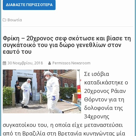
ΔΙΑΒΆΣΤΕ ΠΕΡΙΣΣΌΤΕΡΑ
Βοιωτία
Φρίκη – 20χρονος σεφ σκότωσε και βίασε τη
συγκάτοικό του για δώρο γενεθλίων στον
εαυτό του
30 Νοεμβρίου, 2018
Permissos Newsroom
Σε ισόβια
καταδικάστηκε ο
20χρονος Ράιαν
Θόρντον για τη
δολοφονία της
34χρονης
συγκατοίκου του, η οποία είχε μεταναστεύσει
από τη Βραζιλία στη Βρετανία κυνηγώντας μία