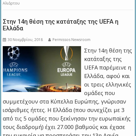
Αλιάρτου
Στην 14η θέση της κατάταξης της UEFA η
Ελλάδα
30 Νοεμβρίου, 2018
Permissos Newsroom
Στην 14η θέση της
κατάταξης της
UEFA παρέμεινε η
Ελλάδα, αφού και
οι τρεις ελληνικές
ομάδες που
συμμετέχουν στα Κύπελλα Ευρώπης, γνώρισαν
ισάριθμες ήττες. Η Ελλάδα (που συνεχίζει με 3
από τις 5 ομάδες που ξεκίνησαν την ευρωπαϊκής
τους διαδρομή) έχει 27.000 βαθμούς και έχασε
την ευκαιρία να προσπεράσει την 13η Δανία