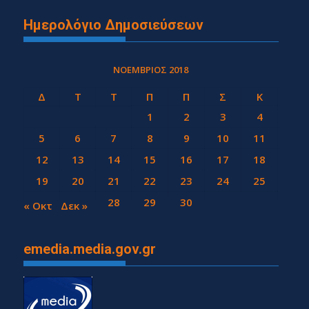
Ημερολόγιο Δημοσιεύσεων
ΝΟΈΜΒΡΙΟΣ 2018
Δ
Τ
Τ
Π
Π
Σ
Κ
1
2
3
4
5
6
7
8
9
10
11
12
13
14
15
16
17
18
19
20
21
22
23
24
25
26
27
28
29
30
« Οκτ
Δεκ »
emedia.media.gov.gr