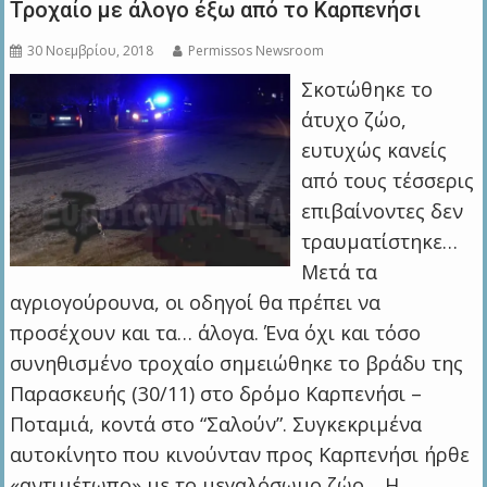
Τροχαίο με άλογο έξω από το Καρπενήσι
30 Νοεμβρίου, 2018
Permissos Newsroom
Σκοτώθηκε το
άτυχο ζώο,
ευτυχώς κανείς
από τους τέσσερις
επιβαίνοντες δεν
τραυματίστηκε…
Μετά τα
αγριογούρουνα, οι οδηγοί θα πρέπει να
προσέχουν και τα… άλογα. Ένα όχι και τόσο
συνηθισμένο τροχαίο σημειώθηκε το βράδυ της
Παρασκευής (30/11) στο δρόμο Καρπενήσι –
Ποταμιά, κοντά στο “Σαλούν”. Συγκεκριμένα
αυτοκίνητο που κινούνταν προς Καρπενήσι ήρθε
«αντιμέτωπο» με το μεγαλόσωμο ζώο. Η