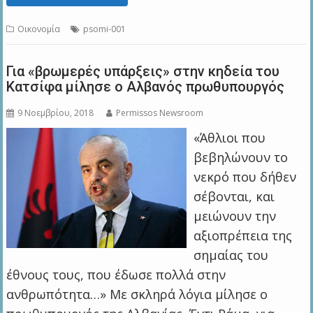
Οικονομία
psomi-001
Για «βρωμερές υπάρξεις» στην κηδεία του
Κατσίφα μίλησε ο Αλβανός πρωθυπουργός
9 Νοεμβρίου, 2018
Permissos Newsroom
«Άθλιοι που
βεβηλώνουν το
νεκρό που δήθεν
σέβονται, και
μειώνουν την
αξιοπρέπεια της
σημαίας του
έθνους τους, που έδωσε πολλά στην
ανθρωπότητα…» Με σκληρά λόγια μίλησε ο