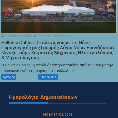
29 Ιουνίου, 2026
Permissos Newsroom
Hellenic Cables : Στελεχώνουμε τις Νέες
Παραγωγικές μας Γραμμές Λόγω Νέων Επενδύσεων
-Αναζητούμε Χειριστές Μηχανών , Ηλεκτρολόγους
& Μηχανολόγους
Η Hellenic Cables, η οποία δραστηριοποιείται από το 1950 με την
παραγωγή ενός ευρύ φάσματος καλωδίων,...
Αγγελιες
Εκδηλώσεις
Ημερολόγιο Δημοσιεύσεων
ΝΟΈΜΒΡΙΟΣ 2018