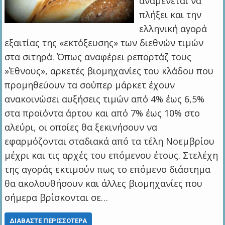
αναµένεται να
πλήξει και την
ελληνική αγορά
εξαιτίας της «εκτόξευσης» των διεθνών τιµών
στα σιτηρά. Όπως αναφέρει ρεπορτάζ τους
»Έθνους», αρκετές βιοµηχανίες του κλάδου που
προµηθεύουν τα σούπερ µάρκετ έχουν
ανακοινώσει αυξήσεις τιµών από 4% έως 6,5%
στα προϊόντα άρτου και από 7% έως 10% στο
αλεύρι, οι οποίες θα ξεκινήσουν να
εφαρµόζονται σταδιακά από τα τέλη Νοεµβρίου
µέχρι και τις αρχές του επόµενου έτους. Στελέχη
της αγοράς εκτιµούν πως το επόµενο διάστηµα
θα ακολουθήσουν και άλλες βιοµηχανίες που
σήµερα βρίσκονται σε…
ΔΙΑΒΆΣΤΕ ΠΕΡΙΣΣΌΤΕΡΑ