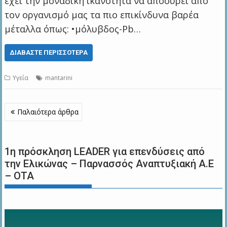
έχει την μοναδική ικανότητα να αποσύρει από
τον οργανισμό μας τα πιο επικίνδυνα βαρέα
μέταλλα όπως: •μόλυβδος-Pb…
ΔΙΑΒΆΣΤΕ ΠΕΡΙΣΣΌΤΕΡΑ
Υγεία
mantarini
Πλοήγηση
Παλαιότερα άρθρα
άρθρων
1η πρόσκληση LEADER για επενδύσεις από
την Ελικώνας – Παρνασσός Αναπτυξιακή Α.Ε
– ΟΤΑ