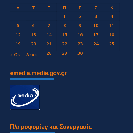
Δ
Τ
Τ
Π
Π
Σ
Κ
1
2
3
4
5
6
7
8
9
10
11
12
13
14
15
16
17
18
19
20
21
22
23
24
25
26
27
28
29
30
« Οκτ
Δεκ »
emedia.media.gov.gr
Πληροφορίες και Συνεργασία