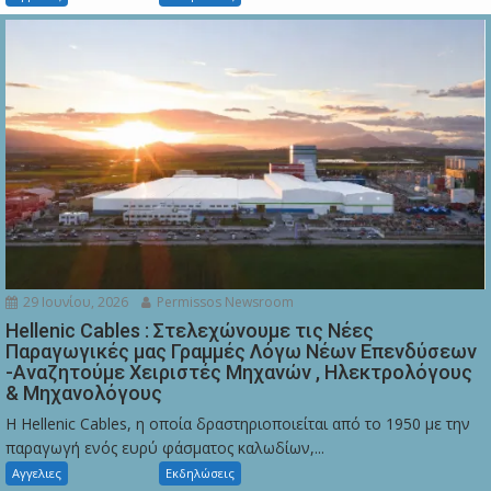
29 Ιουνίου, 2026
Permissos Newsroom
Hellenic Cables : Στελεχώνουμε τις Νέες
Παραγωγικές μας Γραμμές Λόγω Νέων Επενδύσεων
-Αναζητούμε Χειριστές Μηχανών , Ηλεκτρολόγους
& Μηχανολόγους
Η Hellenic Cables, η οποία δραστηριοποιείται από το 1950 με την
παραγωγή ενός ευρύ φάσματος καλωδίων,...
Αγγελιες
Εκδηλώσεις