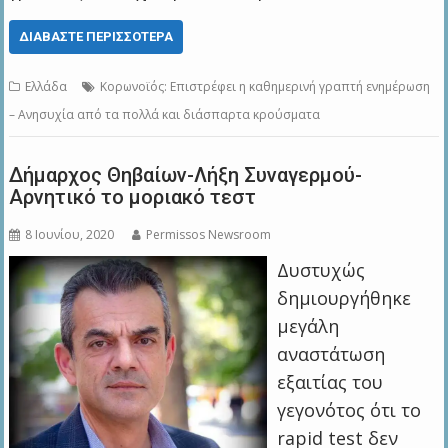
ΔΙΑΒΆΣΤΕ ΠΕΡΙΣΣΌΤΕΡΑ
Ελλάδα
Κορωνοϊός: Επιστρέφει η καθημερινή γραπτή ενημέρωση
– Ανησυχία από τα πολλά και διάσπαρτα κρούσματα
Δήμαρχος Θηβαίων-Λήξη Συναγερμού-
Αρνητικό το μοριακό τεστ
8 Ιουνίου, 2020
Permissos Newsroom
Δυστυχώς
δημιουργήθηκε
μεγάλη
αναστάτωση
εξαιτίας του
γεγονότος ότι το
rapid test δεν