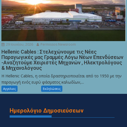
29 Ιουνίου, 2026
Permissos Newsroom
Hellenic Cables : Στελεχώνουμε τις Νέες
Παραγωγικές μας Γραμμές Λόγω Νέων Επενδύσεων
-Αναζητούμε Χειριστές Μηχανών , Ηλεκτρολόγους
& Μηχανολόγους
Η Hellenic Cables, η οποία δραστηριοποιείται από το 1950 με την
παραγωγή ενός ευρύ φάσματος καλωδίων,...
Αγγελιες
Εκδηλώσεις
Ημερολόγιο Δημοσιεύσεων