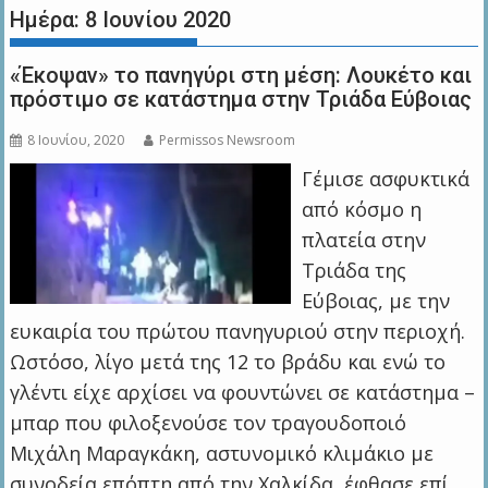
Ημέρα:
8 Ιουνίου 2020
«Έκοψαν» το πανηγύρι στη μέση: Λουκέτο και
πρόστιμο σε κατάστημα στην Τριάδα Εύβοιας
8 Ιουνίου, 2020
Permissos Newsroom
Γέμισε ασφυκτικά
από κόσμο η
πλατεία στην
Τριάδα της
Εύβοιας, με την
ευκαιρία του πρώτου πανηγυριού στην περιοχή.
Ωστόσο, λίγο μετά της 12 το βράδυ και ενώ το
γλέντι είχε αρχίσει να φουντώνει σε κατάστημα –
μπαρ που φιλοξενούσε τον τραγουδοποιό
Μιχάλη Μαραγκάκη, αστυνομικό κλιμάκιο με
συνοδεία επόπτη από την Χαλκίδα, έφθασε επί