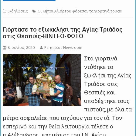
Εκδηλώσεις
Οι Κήποι Αλιάρτου φόρεσαν τα γιορτινά τους!!!
Γιόρτασε το εξωκκλήσι της Αγίας Τριάδος
στις Θεσπιές-ΒΙΝΤΕΟ-ΦΩΤΟ
8 Ιουνίου, 2020
Permissos Newsroom
Στα γιορτινά
ντύθηκε το
ξωκλήσι της Αγίας
Τριάδος στις
Θεσπιές και
υποδέχτηκε τους
πιστούς,με όλα τα
μέτρα ασφαλείας που ισχύουν για τον ιό. Τον
εσπερινό και την θεία λειτουργία τέλεσε ο
π.Αλέξανδρος, εφημέριος του Ι.Ν. Αγίου