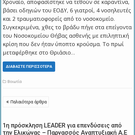
Χροναίο, αποφασίστηκε να τεθούν σε καραντίνα,
βάσει οδηγιών του ΕΟΔΥ, 6 γιατροί, 4 νοσηλευτές
και 2 τραυματιοφορείς από το νοσοκομείο.
Συγκεκριμένα, χθες το βράδυ πήγε στα επείγοντα
του Νοσοκομείου Θήβας ασθενής με επιληπτική
κρίση που δεν ήταν ύποπτο κρούσμα. Το πρωί
μεταφέρθηκε στο Θριάσιο…
ΔΙΑΒΆΣΤΕ ΠΕΡΙΣΣΌΤΕΡΑ
Βοιωτία
Πλοήγηση
Παλαιότερα άρθρα
άρθρων
1η πρόσκληση LEADER για επενδύσεις από
την Ελικώνας – Παρνασσός Αναπτυξιακή Α.Ε