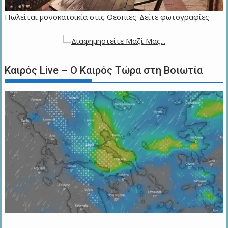
Πωλείται μονοκατοικία στις Θεσπιές-Δείτε φωτογραφίες
Καιρός Live – Ο Καιρός Τώρα στη Βοιωτία