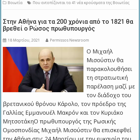
Βοιωτία
Που εντοπίζονται τα 41 νέα κρούσματα της Βοιωτίας
Στην Αθήνα για τα 200 χρόνια από το 1821 θα
βρεθεί ο Ρώσος πρωθυπουργός
18 Μαρτίου, 2021
Permissos Newsroom
Ο Μιχαήλ
Μισούστιν θα
παρακολουθήσει
τη στρατιωτική
παρέλαση μαζί με
τον διάδοχο του
βρετανικού θρόνου Κάρολο, τον πρόεδρο της
Γαλλίας Εμμανουέλ Μακρόν και τον Κυριάκο
ΜητσοτάκηΟ πρωθυπουργός της Ρωσικής
Ομοσπονδίας Μιχαήλ Μισούστιν θα επισκεφθεί
την Αθήνα στις 24 Μαρτίου με την ευκαιρία του