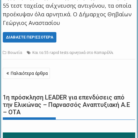
55 τεστ ταχείας ανίχνευσης αντιγόνου, τα οποία
προέκυψαν όλα αρνητικά. Ο Δήμαρχος Θηβαίων
Γεώργιος Αναστασίου
ΔΙΑΒΆΣΤΕ ΠΕΡΙΣΣΌΤΕΡΑ
Βοιωτία
Και τα 55 rapid tests αρνητικά στο Καπαρέλλι
Πλοήγηση
Παλαιότερα άρθρα
άρθρων
1η πρόσκληση LEADER για επενδύσεις από
την Ελικώνας – Παρνασσός Αναπτυξιακή Α.Ε
– ΟΤΑ