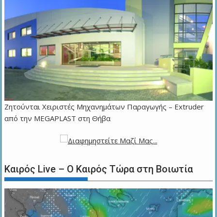
Zητούνται Χειριστές Μηχανημάτων Παραγωγής – Extruder
από την MEGAPLAST στη Θήβα
Καιρός Live – Ο Καιρός Τώρα στη Βοιωτία