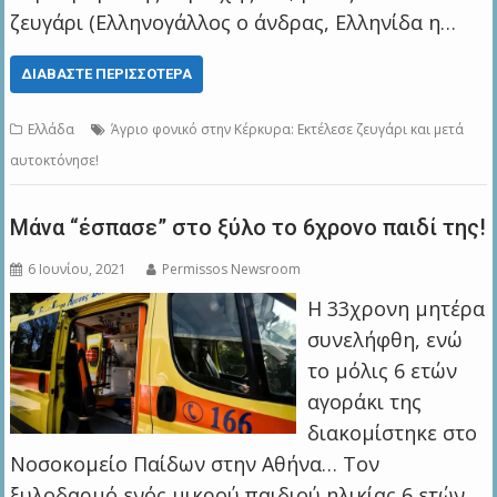
ζευγάρι (Ελληνογάλλος ο άνδρας, Ελληνίδα η…
ΔΙΑΒΆΣΤΕ ΠΕΡΙΣΣΌΤΕΡΑ
Ελλάδα
Άγριο φονικό στην Κέρκυρα: Εκτέλεσε ζευγάρι και μετά
αυτοκτόνησε!
Μάνα “έσπασε” στο ξύλο το 6χρονο παιδί της!
6 Ιουνίου, 2021
Permissos Newsroom
Η 33χρονη μητέρα
συνελήφθη, ενώ
το μόλις 6 ετών
αγοράκι της
διακομίστηκε στο
Νοσοκομείο Παίδων στην Αθήνα… Τον
ξυλοδαρμό ενός μικρού παιδιού ηλικίας 6 ετών