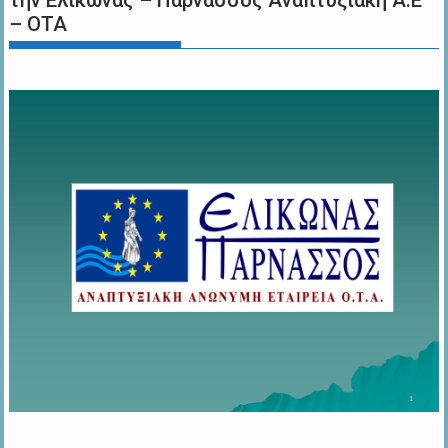
την Ελικώνας – Παρνασσός Αναπτυξιακή Α.Ε
– ΟΤΑ