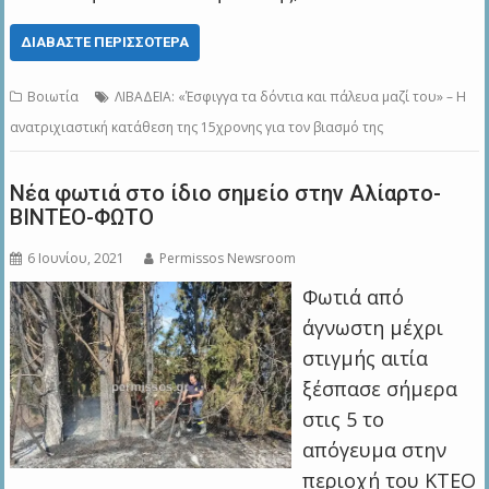
ΔΙΑΒΆΣΤΕ ΠΕΡΙΣΣΌΤΕΡΑ
Βοιωτία
ΛΙΒΑΔΕΙΑ: «Έσφιγγα τα δόντια και πάλευα μαζί του» – Η
ανατριχιαστική κατάθεση της 15χρονης για τον βιασμό της
Νέα φωτιά στο ίδιο σημείο στην Αλίαρτο-
ΒΙΝΤΕΟ-ΦΩΤΟ
6 Ιουνίου, 2021
Permissos Newsroom
Φωτιά από
άγνωστη μέχρι
στιγμής αιτία
ξέσπασε σήμερα
στις 5 το
απόγευμα στην
περιοχή του ΚΤΕΟ