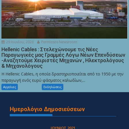
29 Ιουνίου, 2026
Permissos Newsroom
Hellenic Cables : Στελεχώνουμε τις Νέες
Παραγωγικές μας Γραμμές Λόγω Νέων Επενδύσεων
-Αναζητούμε Χειριστές Μηχανών , Ηλεκτρολόγους
& Μηχανολόγους
Η Hellenic Cables, η οποία δραστηριοποιείται από το 1950 με την
παραγωγή ενός ευρύ φάσματος καλωδίων,...
Αγγελιες
Εκδηλώσεις
Ημερολόγιο Δημοσιεύσεων
ΙΟΎΝΙΟΣ 2021