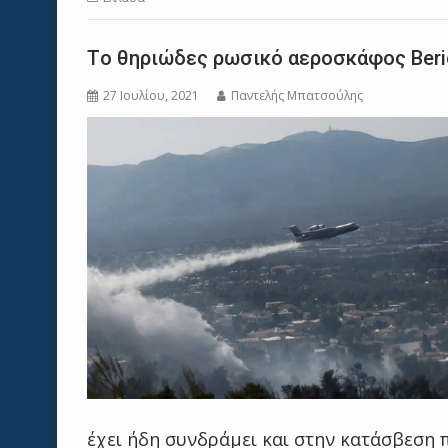
Tο θηριώδες ρωσικό αεροσκάφος Berie
27 Ιουλίου, 2021
Παντελής Μπατσούλης
έχει ήδη συνδράμει και στην κατάσβεση 