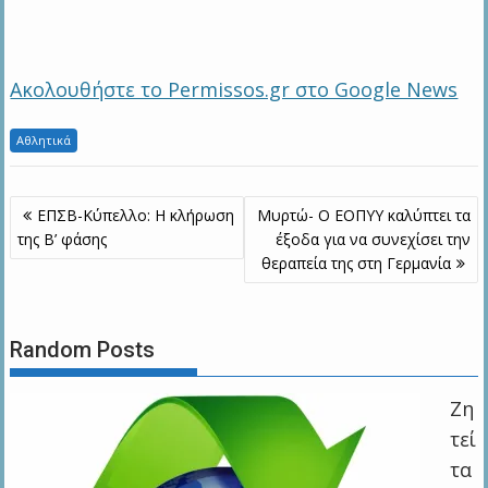
Ακολουθήστε το Permissos.gr στο Google News
Αθλητικά
Πλοήγηση
ΕΠΣΒ-Κύπελλο: Η κλήρωση
Μυρτώ- Ο ΕΟΠΥΥ καλύπτει τα
άρθρων
της Β’ φάσης
έξοδα για να συνεχίσει την
θεραπεία της στη Γερμανία
Random Posts
Ζη
τεί
τα