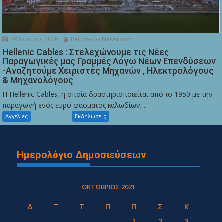
29 Ιουνίου, 2026
Permissos Newsroom
Hellenic Cables : Στελεχώνουμε τις Νέες
Παραγωγικές μας Γραμμές Λόγω Νέων Επενδύσεων
-Αναζητούμε Χειριστές Μηχανών , Ηλεκτρολόγους
& Μηχανολόγους
Η Hellenic Cables, η οποία δραστηριοποιείται από το 1950 με την
παραγωγή ενός ευρύ φάσματος καλωδίων,...
Αγγελιες
Εκδηλώσεις
Ημερολόγιο Δημοσιεύσεων
ΟΚΤΏΒΡΙΟΣ 2021
Δ
Τ
Τ
Π
Π
Σ
Κ
1
2
3