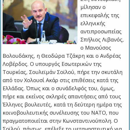
μίλησαν ο
επικεφαλής της
ελληνικής
αντιπροσωπείας
Σπήλιος Λιβανός,
ο Μανούσος
Βολουδάκης, η Θεοδώρα Τζάκρη και ο Ανδρέας
Λοβέρδος. Ο υπουργός Εσωτερικών της
Τουρκίας, Σουλεϊμάν Σοϊλού, πήρε την σκυτάλη
από τον Χολουσί Ακάρ στις επιθέσεις κατά της
Ελλάδας. Όπως και ο συνάδελφός του, όμως,
πήρε και εκείνος σκληρές απαντήσεις από τους
Έλληνες βουλευτές, κατά τη δεύτερη ημέρα της
κοινοβουλευτικής συνέλευσης του ΝΑΤΟ, που
πραγματοποιείται στην Κωνσταντινούπολη. Ο
Σοϊλού, πάντως, επέλεξε το μεταναστευτικό για