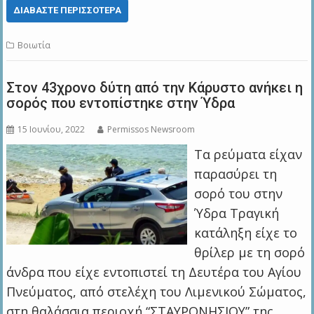
ΔΙΑΒΆΣΤΕ ΠΕΡΙΣΣΌΤΕΡΑ
Βοιωτία
Στον 43χρονο δύτη από την Κάρυστο ανήκει η
σορός που εντοπίστηκε στην Ύδρα
15 Ιουνίου, 2022
Permissos Newsroom
Τα ρεύματα είχαν
παρασύρει τη
σορό του στην
Ύδρα Τραγική
κατάληξη είχε το
θρίλερ με τη σορό
άνδρα που είχε εντοπιστεί τη Δευτέρα του Αγίου
Πνεύματος, από στελέχη του Λιμενικού Σώματος,
στη θαλάσσια περιοχή “ΣΤΑΥΡΟΝΗΣΙΟΥ” της