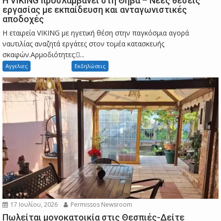
Η VIKING προσλαμβάνει στη Θήβα – Νέες θέσεις
εργασίας με εκπαίδευση και ανταγωνιστικές
αποδοχές
Η εταιρεία VIKING με ηγετική θέση στην παγκόσμια αγορά
ναυτιλίας αναζητά εργάτες στον τομέα κατασκευής
σκαφών.Αρμοδιότητες:...
Αγγελιες
Εκδηλώσεις
17 Ιουλίου, 2026
Permissos Newsroom
Πωλείται μονοκατοικία στις Θεσπιές-Δείτε