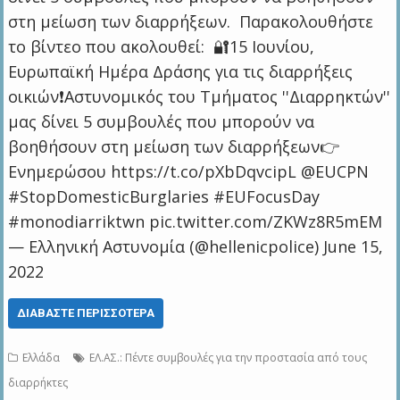
στη μείωση των διαρρήξεων. Παρακολουθήστε
το βίντεο που ακολουθεί: 🔐15 Ιουνίου,
Ευρωπαϊκή Ημέρα Δράσης για τις διαρρήξεις
οικιών❗Αστυνομικός του Τμήματος ''Διαρρηκτών''
μας δίνει 5 συμβουλές που μπορούν να
βοηθήσουν στη μείωση των διαρρήξεων👉
Ενημερώσου https://t.co/pXbDqvcipL @EUCPN
#StopDomesticBurglaries #EUFocusDay
#monodiarriktwn pic.twitter.com/ZKWz8R5mEM
— Ελληνική Αστυνομία (@hellenicpolice) June 15,
2022
ΔΙΑΒΆΣΤΕ ΠΕΡΙΣΣΌΤΕΡΑ
Ελλάδα
ΕΛ.ΑΣ.: Πέντε συμβουλές για την προστασία από τους
διαρρήκτες