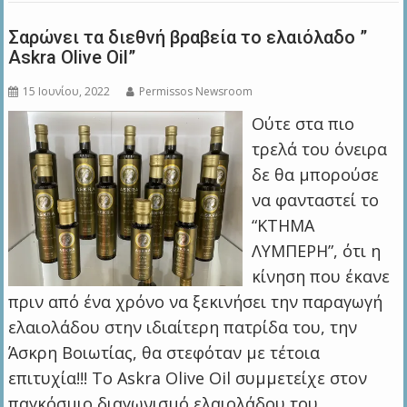
Σαρώνει τα διεθνή βραβεία το ελαιόλαδο ”
Askra Olive Oil”
15 Ιουνίου, 2022
Permissos Newsroom
Ούτε στα πιο
τρελά του όνειρα
δε θα μπορούσε
να φανταστεί το
“ΚΤΗΜΑ
ΛΥΜΠΕΡΗ”, ότι η
κίνηση που έκανε
πριν από ένα χρόνο να ξεκινήσει την παραγωγή
ελαιολάδου στην ιδιαίτερη πατρίδα του, την
Άσκρη Bοιωτίας, θα στεφόταν με τέτοια
επιτυχία!!! Το Askra Olive Oil συμμετείχε στον
παγκόσμιο διαγωνισμό ελαιολάδου του