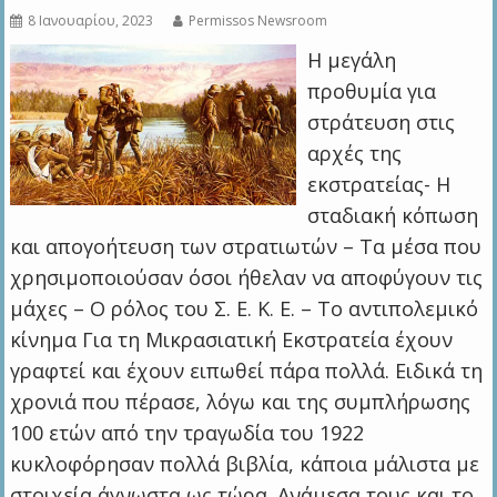
8 Ιανουαρίου, 2023
Permissos Newsroom
Η μεγάλη
προθυμία για
στράτευση στις
αρχές της
εκστρατείας- Η
σταδιακή κόπωση
και απογοήτευση των στρατιωτών – Τα μέσα που
χρησιμοποιούσαν όσοι ήθελαν να αποφύγουν τις
μάχες – Ο ρόλος του Σ. Ε. Κ. Ε. – Το αντιπολεμικό
κίνημα Για τη Μικρασιατική Εκστρατεία έχουν
γραφτεί και έχουν ειπωθεί πάρα πολλά. Ειδικά τη
χρονιά που πέρασε, λόγω και της συμπλήρωσης
100 ετών από την τραγωδία του 1922
κυκλοφόρησαν πολλά βιβλία, κάποια μάλιστα με
στοιχεία άγνωστα ως τώρα. Ανάμεσα τους και το