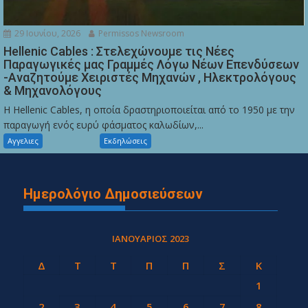
29 Ιουνίου, 2026
Permissos Newsroom
Hellenic Cables : Στελεχώνουμε τις Νέες
Παραγωγικές μας Γραμμές Λόγω Νέων Επενδύσεων
-Αναζητούμε Χειριστές Μηχανών , Ηλεκτρολόγους
& Μηχανολόγους
Η Hellenic Cables, η οποία δραστηριοποιείται από το 1950 με την
παραγωγή ενός ευρύ φάσματος καλωδίων,...
Αγγελιες
Εκδηλώσεις
Ημερολόγιο Δημοσιεύσεων
ΙΑΝΟΥΆΡΙΟΣ 2023
Δ
Τ
Τ
Π
Π
Σ
Κ
1
2
3
4
5
6
7
8