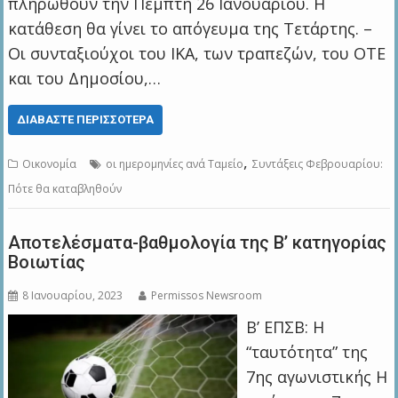
πληρωθούν την Πέμπτη 26 Ιανουαρίου. Η
κατάθεση θα γίνει το απόγευμα της Τετάρτης. –
Οι συνταξιούχοι του ΙΚΑ, των τραπεζών, του ΟΤΕ
και του Δημοσίου,…
ΔΙΑΒΆΣΤΕ ΠΕΡΙΣΣΌΤΕΡΑ
,
Οικονομία
οι ημερομηνίες ανά Ταμείο
Συντάξεις Φεβρουαρίου:
Πότε θα καταβληθούν
Αποτελέσματα-βαθμολογία της Β’ κατηγορίας
Βοιωτίας
8 Ιανουαρίου, 2023
Permissos Newsroom
Β’ ΕΠΣΒ: Η
“ταυτότητα” της
7ης αγωνιστικής Η