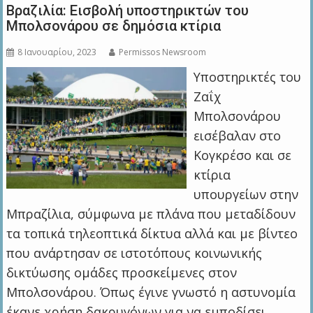
Βραζιλία: Εισβολή υποστηρικτών του
Μπολσονάρου σε δημόσια κτίρια
8 Ιανουαρίου, 2023
Permissos Newsroom
Υποστηρικτές του
Ζαΐχ
Μπολσονάρου
εισέβαλαν στο
Κογκρέσο και σε
κτίρια
υπουργείων στην
Μπραζίλια, σύμφωνα με πλάνα που μεταδίδουν
τα τοπικά τηλεοπτικά δίκτυα αλλά και με βίντεο
που ανάρτησαν σε ιστοτόπους κοινωνικής
δικτύωσης ομάδες προσκείμενες στον
Μπολσονάρου. Όπως έγινε γνωστό η αστυνομία
έκανε χρήση δακρυγόνων για να εμποδίσει