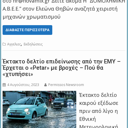
στο hr@novamix.gr Δείτε ακόμα Η “ΔΟΜΟΧΗΜΙΚΗ
Α.Β.Ε.Ε.” στον Ελεώνα Θηβών αναζητά χειριστή
μηχανών χρωματισμού
ΔΙΑΒΆΣΤΕ ΠΕΡΙΣΣΌΤΕΡΑ
,
Αγγελιες
Εκδηλώσεις
Έκτακτο δελτίο επιδείνωσης από την ΕΜΥ –
Έρχεται ο «Petar» με βροχές – Πού θα
«χτυπήσει»
4 Αυγούστου, 2023
Permissos Newsroom
Έκτακτο δελτίο
καιρού εξέδωσε
πριν από λίγο η
Εθνική
Μετεωρολογική