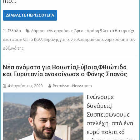
πιο…
ΔΙΑΒΆΣΤΕ ΠΕΡΙΣΣΌΤΕΡΑ
Ελλάδα
Λάρισα: «Αν αργούσε η Άμεση Δράση 5 λεπτά θα την είχε
σκοτώσει» λέει ο Καλλιακμάνης για τον ξυλοδαρμό αστυνομικού από τον
σύζυγό της
Νέα ονόματα για Βοιωτία,Εύβοια,Φθιώτιδα
και Ευρυτανία ανακοίνωσε ο Φάνης Σπανός
4 Αυγούστου, 2023
Permissos Newsroom
Ενώνουμε
δυνάμεις!
Συσπειρώνουμε
στελέχη, από ένα
ευρύ πολιτικό