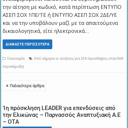
την αίτηση με κωδικό, κατά περίπτωση ΕΝΤΥΠΟ
ΑΣΕΠ ΣΟΧ 1ΠΕ/ΤΕ ή ΕΝΤΥΠΟ ΑΣΕΠ ΣΟΧ 2ΔΕ/ΥΕ
και να την υποβάλουν μαζί με τα απαιτούμενα
δικαιολογητικά, είτε ηλεκτρονικά…
ΔΙΑΒΆΣΤΕ ΠΕΡΙΣΣΌΤΕΡΑ
Οικονομία
Από σήμερα οι αιτήσεις για 254 προσλήψεις στην ΕΑΒ
(προκήρυξη)
Πλοήγηση
Παλαιότερα άρθρα
άρθρων
1η πρόσκληση LEADER για επενδύσεις από
την Ελικώνας – Παρνασσός Αναπτυξιακή Α.Ε
– ΟΤΑ