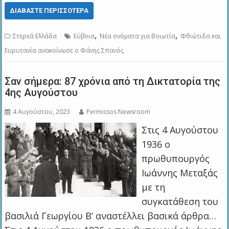
ΔΙΑΒΆΣΤΕ ΠΕΡΙΣΣΌΤΕΡΑ
,
,
Στερεά Ελλάδα
Εύβοια
Νέα ονόματα για Βοιωτία
Φθιώτιδα και
Ευρυτανία ανακοίνωσε ο Φάνης Σπανός
Σαν σήμερα: 87 χρόνια από τη Δικτατορία της
4ης Αυγούστου
4 Αυγούστου, 2023
Permissos Newsroom
Στις 4 Αυγούστου
1936 ο
πρωθυπουργός
Ιωάννης Μεταξάς
με τη
συγκατάθεση του
βασιλιά Γεωργίου Β’ αναστέλλει βασικά άρθρα…