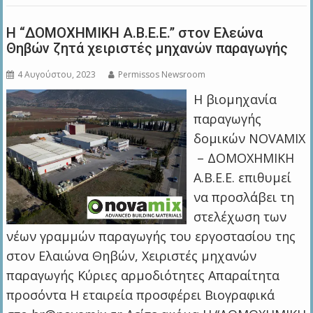
Η “ΔΟΜΟΧΗΜΙΚΗ Α.Β.Ε.Ε.” στον Ελεώνα
Θηβών ζητά χειριστές μηχανών παραγωγής
4 Αυγούστου, 2023
Permissos Newsroom
Η βιομηχανία
παραγωγής
δομικών NOVAMIX
– ΔΟΜΟΧΗΜΙΚΗ
Α.Β.Ε.Ε. επιθυμεί
να προσλάβει τη
στελέχωση των
νέων γραμμών παραγωγής του εργοστασίου της
στον Ελαιώνα Θηβών, Χειριστές μηχανών
παραγωγής Κύριες αρμοδιότητες Απαραίτητα
προσόντα Η εταιρεία προσφέρει Bιογραφικά