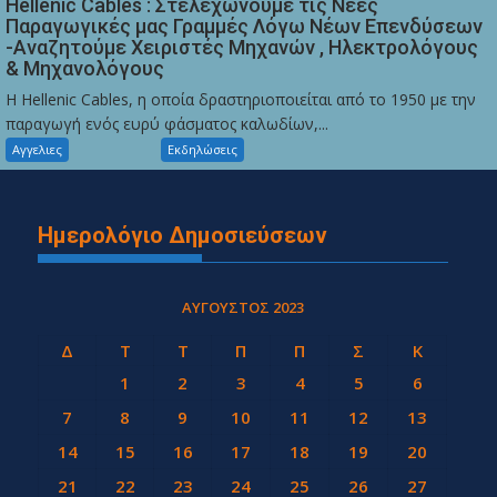
Hellenic Cables : Στελεχώνουμε τις Νέες
Παραγωγικές μας Γραμμές Λόγω Νέων Επενδύσεων
-Αναζητούμε Χειριστές Μηχανών , Ηλεκτρολόγους
& Μηχανολόγους
Η Hellenic Cables, η οποία δραστηριοποιείται από το 1950 με την
παραγωγή ενός ευρύ φάσματος καλωδίων,...
Αγγελιες
Εκδηλώσεις
Ημερολόγιο Δημοσιεύσεων
ΑΎΓΟΥΣΤΟΣ 2023
Δ
Τ
Τ
Π
Π
Σ
Κ
1
2
3
4
5
6
7
8
9
10
11
12
13
14
15
16
17
18
19
20
21
22
23
24
25
26
27