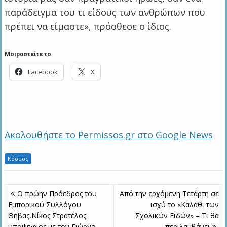
παράδειγμα του τι είδους των ανθρώπων που
πρέπει να είμαστε», πρόσθεσε ο ίδιος.
Μοιραστείτε το
Facebook
X
Ακολουθήστε το Permissos.gr στο Google News
Κόσμος
Πλοήγηση
Ο πρώην Πρόεδρος του
Από την ερχόμενη Τετάρτη σε
άρθρων
Εμπορικού Συλλόγου
ισχύ το «Καλάθι των
Θήβας,Νίκος Στρατέλος
Σχολικών Ειδών» – Τι θα
υποψήφιος με τον Γιώργο
περιλαμβάνει