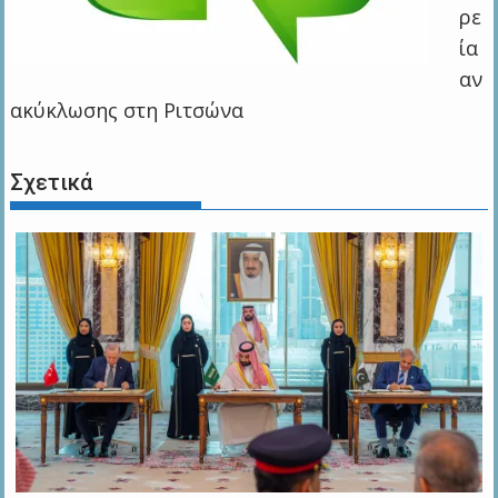
ρε
ία
αν
ακύκλωσης στη Ριτσώνα
Σχετικά