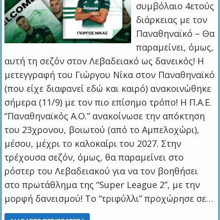
συμβόλαιο 4ετούς
διάρκειας με τον
Παναθηναϊκό – Θα
παραμείνει, όμως,
αυτή τη σεζόν στον Λεβαδειακό ως δανεικός! Η
μετεγγραφή του Γιώργου Νίκα στον Παναθηναϊκό
(που είχε διαφανεί εδώ και καιρό) ανακοινώθηκε
σήμερα (11/9) με τον πιο επίσημο τρόπο! Η Π.Α.Ε.
“Παναθηναϊκός Α.Ο.” ανακοίνωσε την απόκτηση
του 23χρονου, βοιωτού (από το Αμπελοχώρι),
μέσου, μέχρι το καλοκαίρι του 2027. Στην
τρέχουσα σεζόν, όμως, θα παραμείνει στο
ρόστερ του Λεβαδειακού για να τον βοηθήσει
στο πρωτάθλημα της “Super League 2”, με την
μορφή δανεισμού! Το “τριφύλλι” προχώρησε σε…