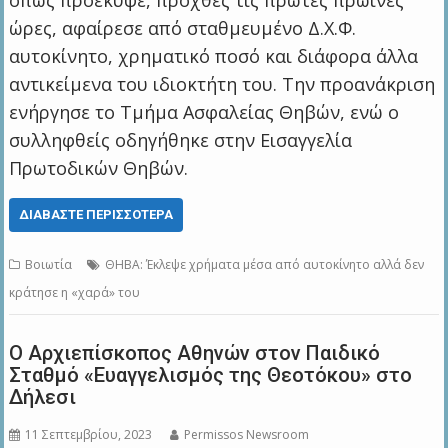
όπως προέκυψε, προχθές τις πρώτες πρωινές
ώρες, αφαίρεσε από σταθμευμένο Δ.Χ.Φ.
αυτοκίνητο, χρηματικό ποσό και διάφορα άλλα
αντικείμενα του ιδιοκτήτη του. Την προανάκριση
ενήργησε το Τμήμα Ασφαλείας Θηβών, ενώ ο
συλληφθείς οδηγήθηκε στην Εισαγγελία
Πρωτοδικών Θηβών.
ΔΙΑΒΆΣΤΕ ΠΕΡΙΣΣΌΤΕΡΑ
Βοιωτία
ΘΗΒΑ: Έκλεψε χρήματα μέσα από αυτοκίνητο αλλά δεν
κράτησε η «χαρά» του
Ο Αρχιεπίσκοπος Αθηνών στον Παιδικό
Σταθμό «Ευαγγελισμός της Θεοτόκου» στο
Δήλεσι
11 Σεπτεμβρίου, 2023
Permissos Newsroom