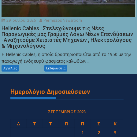
29 Ιουνίου, 2026
Permissos Newsroom
Hellenic Cables : Στελεχώνουμε τις Νέες
Παραγωγικές μας Γραμμές Λόγω Νέων Επενδύσεων
-Αναζητούμε Χειριστές Μηχανών , Ηλεκτρολόγους
& Μηχανολόγους
Η Hellenic Cables, η οποία δραστηριοποιείται από το 1950 με την
παραγωγή ενός ευρύ φάσματος καλωδίων,...
Αγγελιες
Εκδηλώσεις
Ημερολόγιο Δημοσιεύσεων
ΣΕΠΤΈΜΒΡΙΟΣ 2023
Δ
Τ
Τ
Π
Π
Σ
Κ
1
2
3